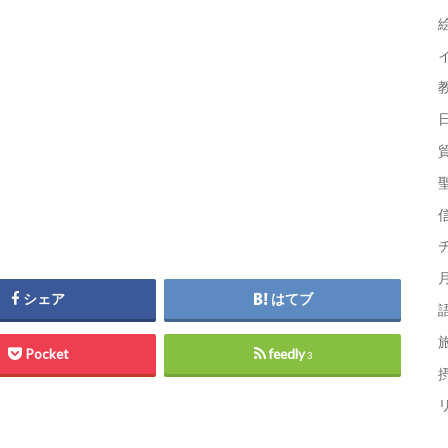
シェア
はてブ
Pocket
feedly
3
摂