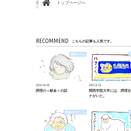
トップページへ
RECOMMEND
こちらの記事も人気です。
信仰コラム
2014.10.30
2015.8.16
摂理の＜献金＞の話
関西学院大学には、摂理女
ナがいた。
教会のこと・人