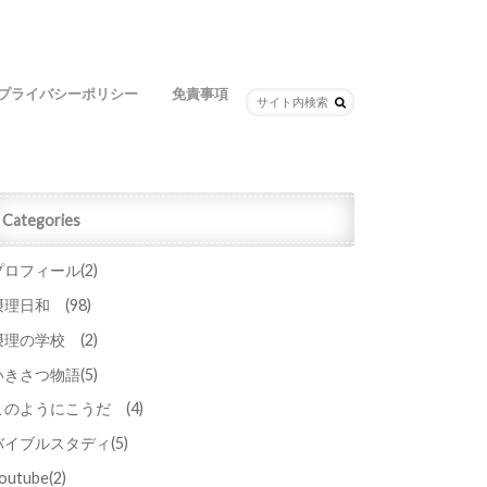
プライバシーポリシー
免責事項
Categories
プロフィール
(2)
摂理日和
(98)
摂理の学校
(2)
いきさつ物語
(5)
このようにこうだ
(4)
バイブルスタディ
(5)
outube
(2)