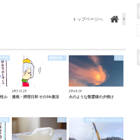
トップページへ
絵日記
摂理日和
日記
2015.12.29
2016.8.24
性ル
漫画・摂理日和 その58:復活
火のような聖霊様の夕焼け
絵日記
日記
月明洞(ウォルミョンドン)