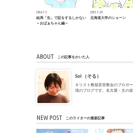
2016.7.5
2015.7.29
結局「生」で証をするしかない
北海道大学のショーン
～おばぁちゃん編～
ABOUT
この記事をかいた人
Sol （そる）
キリスト教福音宣教会のブロガ
境のブログです。名古屋・主の
NEW POST
このライターの最新記事
摂理日和
摂