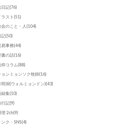
絵日記
(76)
イラスト
(51)
教会のこと・人
(104)
日記
(50)
貿易事務
(44)
聖書の話
(16)
信仰コラム
(88)
チョンミョンソク牧師
(16)
月明洞(ウォルミョンドン)
(43)
語録集
(10)
旅行記
(9)
理 2ch
(9)
リンク・SNS
(4)