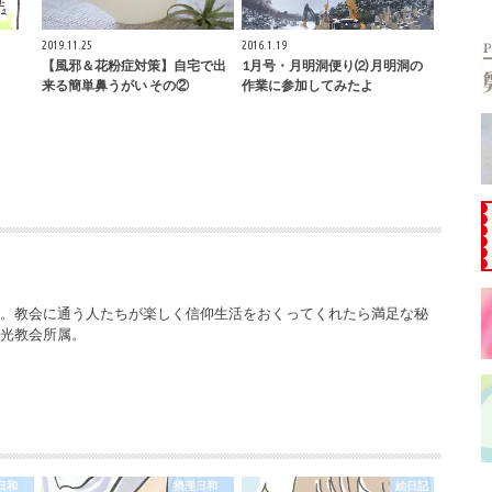
2019.11.25
2016.1.19
【風邪＆花粉症対策】自宅で出
1月号・月明洞便り⑵ 月明洞の
来る簡単鼻うがい その②
作業に参加してみたよ
ー。教会に通う人たちが楽しく信仰生活をおくってくれたら満足な秘
栄光教会所属。
理日和
摂理日和
絵日記