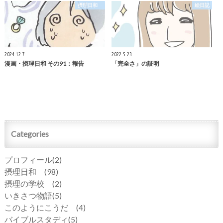
摂理日和
絵日記
2024.12.7
2022.5.23
漫画・摂理日和 その91：報告
「完全さ」の証明
Categories
プロフィール
(2)
摂理日和
(98)
摂理の学校
(2)
いきさつ物語
(5)
このようにこうだ
(4)
バイブルスタディ
(5)