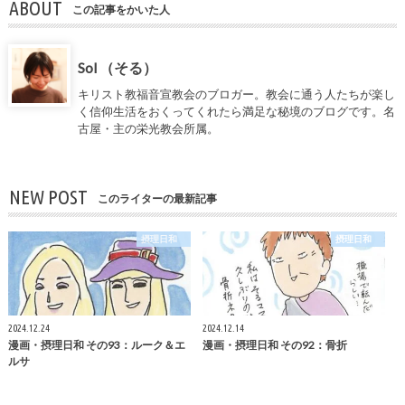
ABOUT
この記事をかいた人
Sol （そる）
キリスト教福音宣教会のブロガー。教会に通う人たちが楽し
く信仰生活をおくってくれたら満足な秘境のブログです。名
古屋・主の栄光教会所属。
NEW POST
このライターの最新記事
摂理日和
摂理日和
2024.12.24
2024.12.14
漫画・摂理日和 その93：ルーク＆エ
漫画・摂理日和 その92：骨折
ルサ