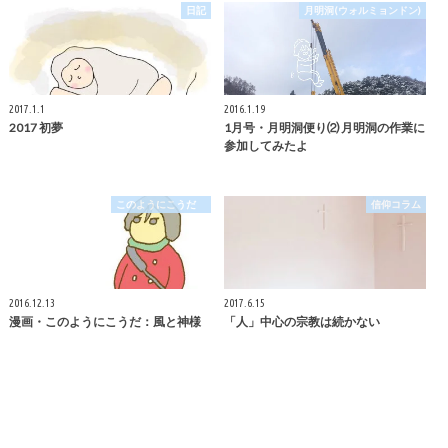
日記
月明洞(ウォルミョンドン)
2017.1.1
2016.1.19
2017 初夢
1月号・月明洞便り⑵ 月明洞の作業に
参加してみたよ
このようにこうだ
信仰コラム
2016.12.13
2017.6.15
漫画・このようにこうだ：風と神様
「人」中心の宗教は続かない