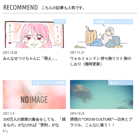
RECOMMEND
こちらの記事も人気です。
絵日記
月明洞(ウォルミョンドン)
2015.10.28
2017.11.21
みんなせつりちゃんに「萌え」。
ウォルミョンドン 持ち物リスト 旅の
しおり（随時更新）
チョンミョンソク牧師
教会のこと・人
2017.3.9
2014.10.24
100万人の群衆の集会をしても、「残
摂理の "CROSS CULTURE"―日本とブ
るもの」がなければ「実利」がな
ラジル、こんなに違う！！
い。