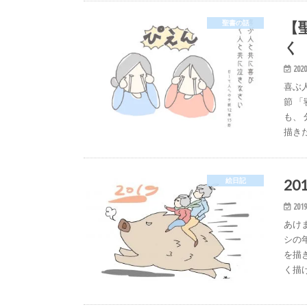
【
聖書の話
く
2020
喜ぶ
節 
も、
描き
2
絵日記
2019
あけ
シの
を描
く描