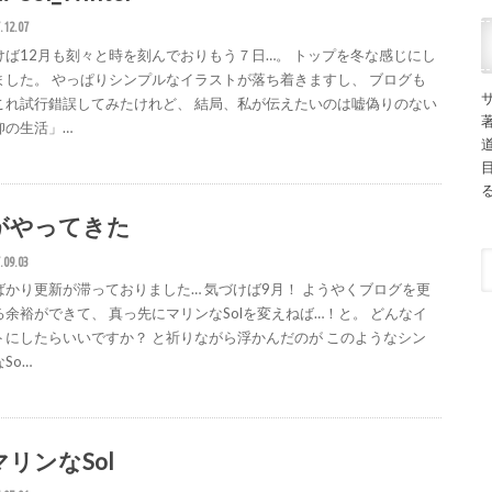
.12.07
けば12月も刻々と時を刻んでおりもう７日…。 トップを冬な感じにし
ました。 やっぱりシンプルなイラストが落ち着きますし、 ブログも
これ試行錯誤してみたけれど、 結局、私が伝えたいのは嘘偽りのない
仰の生活」…
がやってきた
.09.03
ばかり更新が滞っておりました… 気づけば9月！ ようやくブログを更
る余裕ができて、 真っ先にマリンなSolを変えねば…！と。 どんなイ
トにしたらいいですか？ と祈りながら浮かんだのが このようなシン
So…
マリンなSol