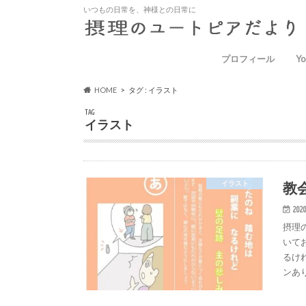
いつもの日常を、神様との日常に
プロフィール
Yo
HOME
タグ : イラスト
TAG
イラスト
教
イラスト
2020
摂理
いて
るけ
ンあ