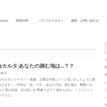
utube
摂理日和
バイブルスタディ
感想・お問い合わせ
会カルタ:あなたの踏む地は…？？
.08.12
のカルタシリーズ＾＾ 毎週、土曜日午後にハッと思い出したように描
おります…。 今回は 「あ」です。 あなたのね 踏む地は 嗣業にな
れど 壁の足跡 主の悲しみ 秀逸では？？ 描きながら、こういうシー
りそうだ…
Y