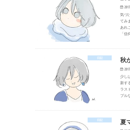
2017
気づ
てみ
あれ
「信
秋
日記
2017
少し
新す
ラス
プルな
夏
日記