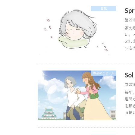
Spr
日記
2018
家の
い。
ぶし
つもの
So
教会のこと・人
2018
毎年
週間
を描
ョ使