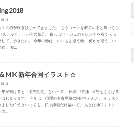
ing 2018
.03.16
近くの梅が咲きはじめてきました。 もうコートを着ていると暑いぐら
 パステルカラーが今の気分。 白っぽベージュのトレンチを着て くる
出して、歩きたい。 今年の春は、いつもと違う春。 何かが違う、い
春。 変…
l & MiK 新年合同イラスト☆
.01.14
、年が明けると「栄光期間」といって、 神様に特別に栄光をささげる
がはじまります。 今年は、摂理の名古屋嬢のMiKちゃんと、 イラスト
きました(^^) といっても、私は線画だけ描いて、 あとは神フォトシ
いの…