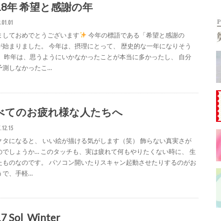
018年 希望と感謝の年
.01.01
ましておめでとうございます
今年の標語である「希望と感謝の
が始まりました。 今年は、摂理にとって、 歴史的な一年になりそう
。 昨年は、思うようにいかなかったことが本当に多かったし、 自分
予測しなかったこ…
べてのお疲れ様な人たちへ
.12.15
クタになると、 いい絵が描ける気がします（笑） 飾らない真実さが
のでしょうか… このタッチも、実は疲れて何もやりたくない時に、 生
たものなのです。 パソコン開いたりスキャン起動させたりするのがお
うで、手軽…
7 Sol_Winter