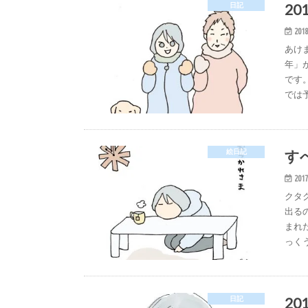
2
日記
2018
あけ
年」
です
では
す
絵日記
2017
クタ
出る
まれ
っく
201
日記