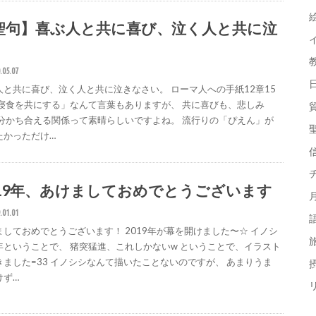
聖句】喜ぶ人と共に喜び、泣く人と共に泣
.05.07
人と共に喜び、泣く人と共に泣きなさい。 ローマ人への手紙12章15
「寝食を共にする」なんて言葉もありますが、 共に喜びも、悲しみ
 分かち合える関係って素晴らしいですよね。 流行りの「ぴえん」が
たかっただけ…
019年、あけましておめでとうございます
.01.01
ましておめでとうございます！ 2019年が幕を開けました〜☆ イノシ
年ということで、 猪突猛進、これしかないw ということで、イラスト
きました=33 イノシシなんて描いたことないのですが、 あまりうま
摂
けず…