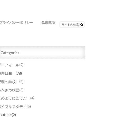
プライバシーポリシー
免責事項
Categories
プロフィール
(2)
摂理日和
(98)
摂理の学校
(2)
いきさつ物語
(5)
このようにこうだ
(4)
バイブルスタディ
(5)
outube
(2)