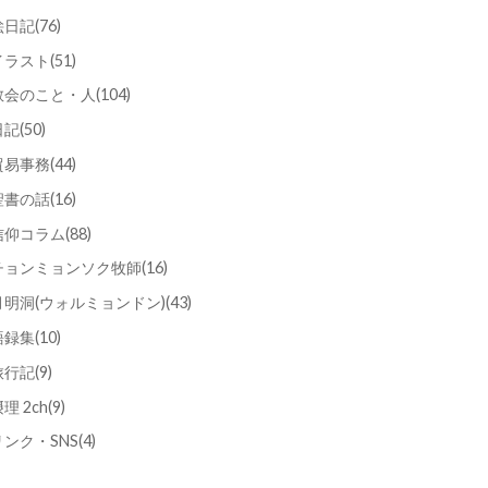
絵日記
(76)
イラスト
(51)
教会のこと・人
(104)
日記
(50)
貿易事務
(44)
聖書の話
(16)
信仰コラム
(88)
チョンミョンソク牧師
(16)
月明洞(ウォルミョンドン)
(43)
語録集
(10)
旅行記
(9)
理 2ch
(9)
リンク・SNS
(4)