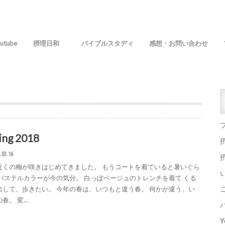
utube
摂理日和
バイブルスタディ
感想・お問い合わせ
ing 2018
.03.16
近くの梅が咲きはじめてきました。 もうコートを着ていると暑いぐら
 パステルカラーが今の気分。 白っぽベージュのトレンチを着て くる
出して、歩きたい。 今年の春は、いつもと違う春。 何かが違う、い
春。 変…
Y