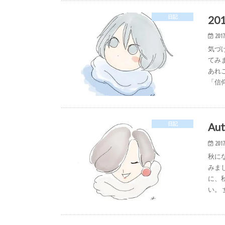
201
日記
2017
気づ
てみ
あれ
「信
Au
日記
2017
秋に
みま
に、
い。