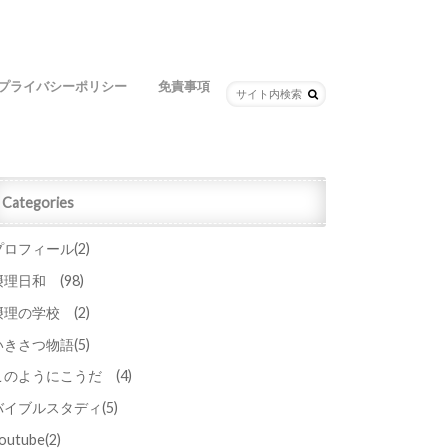
プライバシーポリシー
免責事項
Categories
プロフィール
(2)
摂理日和
(98)
摂理の学校
(2)
いきさつ物語
(5)
このようにこうだ
(4)
バイブルスタディ
(5)
outube
(2)