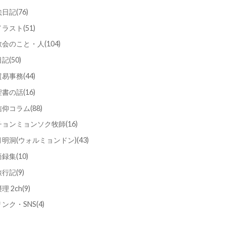
絵日記
(76)
イラスト
(51)
教会のこと・人
(104)
日記
(50)
貿易事務
(44)
聖書の話
(16)
信仰コラム
(88)
チョンミョンソク牧師
(16)
月明洞(ウォルミョンドン)
(43)
語録集
(10)
旅行記
(9)
理 2ch
(9)
リンク・SNS
(4)