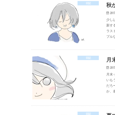
秋
日記
2017
少し
新す
ラス
プルな
月
日記
2017
月末
いも
だろー
か、
日記