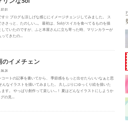
マリンなSol
.07.01
です☆ ブログも涼しげな感じにイメージチェンジしてみました。 ス
でささっと、たのしい…。 最初は、Solがスイカを食べてるものを描
としていたのですが、ふと本屋さんに立ち寄った時、マリンカラーが
入ってきたの…
雨のイメチェン
.06.24
ンコートの記事を書いてから、 季節感をもっと出せたらいいなぁと思
 そんなイラストを描いてみました。 久しぶりにゆっくり絵を描いた
します。 やっぱり創作って楽しい…！ 夏はどんなイラストにしようか
ログの見…