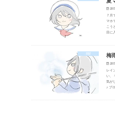
夏
2017
７月
マホ
こう
目に
梅
日記
2017
レイ
い、
気が
♪ ブ