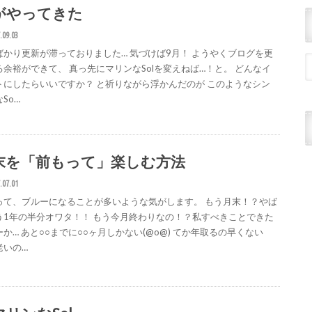
がやってきた
.09.03
ばかり更新が滞っておりました… 気づけば9月！ ようやくブログを更
る余裕ができて、 真っ先にマリンなSolを変えねば…！と。 どんなイ
トにしたらいいですか？ と祈りながら浮かんだのが このようなシン
So…
末を「前もって」楽しむ方法
.07.01
って、ブルーになることが多いような気がします。 もう月末！？やば
う1年の半分オワタ！！ もう今月終わりなの！？私すべきことできた
か… あと○○までに○○ヶ月しかない(@o@) てか年取るの早くない
老いの…