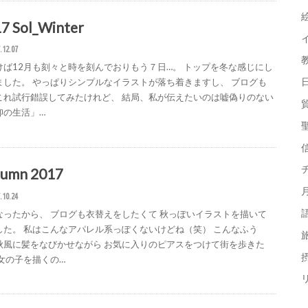
7 Sol_Winter
.12.07
けば12月も刻々と時を刻んでおりもう７日…。 トップを冬な感じにし
ました。 やっぱりシンプルなイラストが落ち着きますし、 ブログも
これ試行錯誤してみたけれど、 結局、私が伝えたいのは嘘偽りのない
仰の生活」…
tumn 2017
.10.24
なったから、 ブログも衣替えをしたくて 秋っぽいイラストを描いて
した。 私はこんなアパレル系っぽくないけどね（笑） こんなふう
秋風に髪をなびかせながら お気に入りのピアスをつけて街を歩きた
摂
 女の子を描くの…