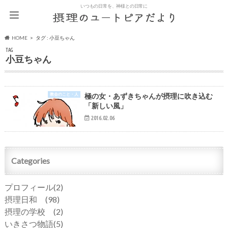
いつもの日常を、神様との日常に
HOME
タグ : 小豆ちゃん
TAG
小豆ちゃん
教会のこと・人
極の女・あずきちゃんが摂理に吹き込む
「新しい風」
2016.02.06
Categories
プロフィール
(2)
摂理日和
(98)
摂理の学校
(2)
いきさつ物語
(5)