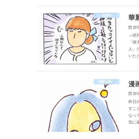
華
絵日記
2017
＜絶
「偉
人」
いたと
漫
摂理日和
2015
昨日
すこ
なっ
気に