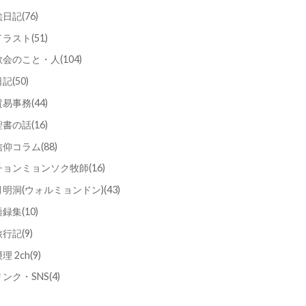
絵日記
(76)
イラスト
(51)
教会のこと・人
(104)
日記
(50)
貿易事務
(44)
聖書の話
(16)
信仰コラム
(88)
チョンミョンソク牧師
(16)
月明洞(ウォルミョンドン)
(43)
語録集
(10)
旅行記
(9)
理 2ch
(9)
リンク・SNS
(4)