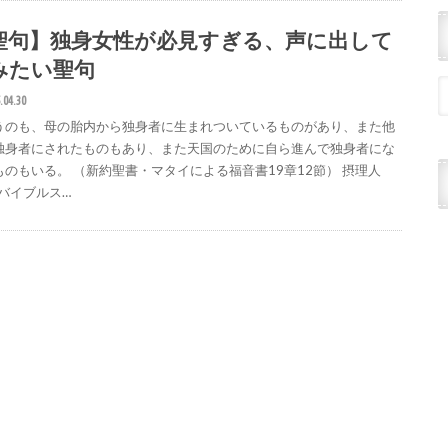
聖句】独身女性が必見すぎる、声に出して
みたい聖句
.04.30
うのも、母の胎内から独身者に生まれついているものがあり、また他
独身者にされたものもあり、また天国のために自ら進んで独身者にな
ものもいる。 （新約聖書・マタイによる福音書19章12節） 摂理人
がバイブルス…