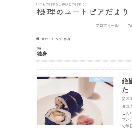
いつもの日常を、神様との日常に
プロフィール
Yo
HOME
タグ : 独身
TAG
独身
絶
信仰コラム
た
2017
タコ
こん
ブだ
で半