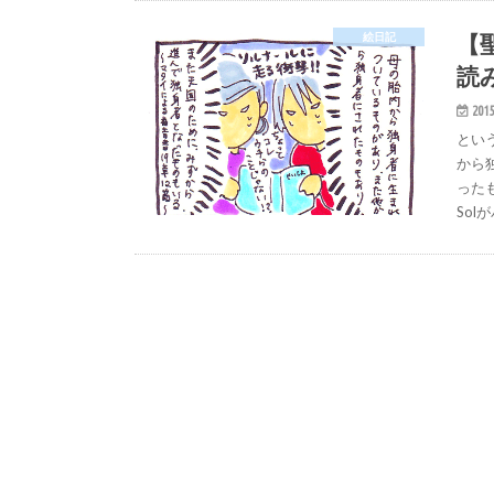
【
絵日記
読
2015
とい
から
った
Sol