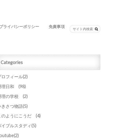
プライバシーポリシー
免責事項
Categories
プロフィール
(2)
摂理日和
(98)
摂理の学校
(2)
いきさつ物語
(5)
このようにこうだ
(4)
バイブルスタディ
(5)
outube
(2)