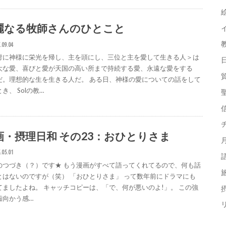
麗なる牧師さんのひとこと
.09.04
対に神様に栄光を帰し、主を頭にし、三位と主を愛して生きる人＞は
大な愛、喜びと愛が天国の高い所まで持続する愛、永遠な愛をする
だ。理想的な生を生きる人だ。 ある日、神様の愛についての話をして
き、 Solの教…
画・摂理日和 その23：おひとりさま
.05.01
のつづき（？）です★ もう漫画がすべて語ってくれてるので、何も話
とはないのですが（笑） 「おひとりさま」 って数年前にドラマにも
てましたよね。 キャッチコピーは、「で、何が悪いのよ!」。 この強
摂
歯向かう感…