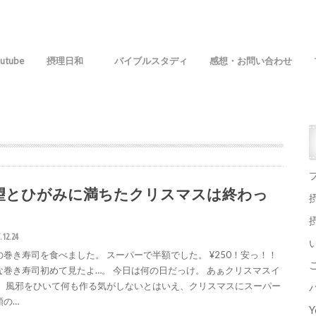
utube
摂理日和
バイブルスタディ
感想・お問い合わせ
望とひがみに満ちたクリスマスは終わっ
.12.24
の巻き寿司を食べました。 スーパーで半額でした。 ¥250！安っ！！
な巻き寿司初めて見たよ…。 今日は何の日だっけ。 あぁクリスマスイ
。 風邪をひいて何も作る気がしないとはいえ、クリスマスにスーパー
額の…
Y