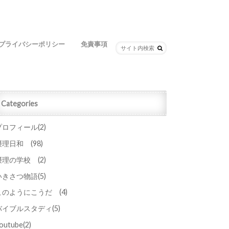
プライバシーポリシー
免責事項
Categories
プロフィール
(2)
摂理日和
(98)
摂理の学校
(2)
いきさつ物語
(5)
このようにこうだ
(4)
バイブルスタディ
(5)
outube
(2)