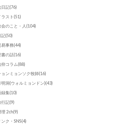
絵日記
(76)
イラスト
(51)
教会のこと・人
(104)
日記
(50)
貿易事務
(44)
聖書の話
(16)
信仰コラム
(88)
チョンミョンソク牧師
(16)
月明洞(ウォルミョンドン)
(43)
語録集
(10)
旅行記
(9)
理 2ch
(9)
リンク・SNS
(4)