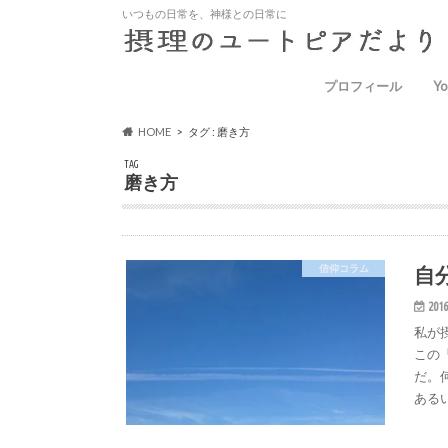
いつもの日常を、神様との日常に
プロフィール
Yo
HOME
タグ : 磨き方
TAG
磨き方
自
信仰コラム
2016
私が
この
だ。
ある