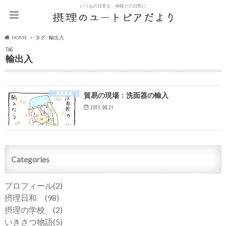
いつもの日常を、神様との日常に
HOME
タグ : 輸出入
TAG
輸出入
貿易事務
貿易の現場：洗面器の輸入
2015.08.21
Categories
プロフィール
(2)
摂理日和
(98)
摂理の学校
(2)
いきさつ物語
(5)