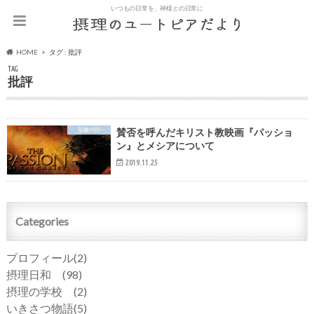
いつもの日常を、神様との日常に
HOME
タグ : 批評
TAG
批評
聖書の話
賛否を呼んだキリスト教映画『パッショ
ン』とメシアについて
2019.11.25
Categories
プロフィール
(2)
摂理日和
(98)
摂理の学校
(2)
いきさつ物語
(5)