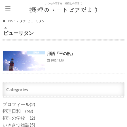
いつもの日常を、神様との日常に
HOME
タグ : ピューリタン
TAG
ピューリタン
語録集
用語『王の帆』
2015.11.05
Categories
プロフィール
(2)
摂理日和
(98)
摂理の学校
(2)
いきさつ物語
(5)