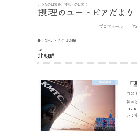
いつもの日常を、神様との日常に
プロフィール
Yo
HOME
タグ : 北朝鮮
TAG
北朝鮮
「
貿易事務
2016
韓国と
Tra
ンで