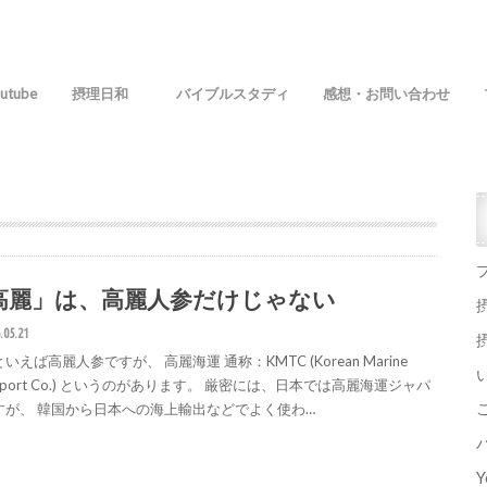
utube
摂理日和
バイブルスタディ
感想・お問い合わせ
高麗」は、高麗人参だけじゃない
.05.21
いえば高麗人参ですが、 高麗海運 通称：KMTC (Korean Marine
nsport Co.) というのがあります。 厳密には、日本では高麗海運ジャパ
すが、 韓国から日本への海上輸出などでよく使わ…
Y