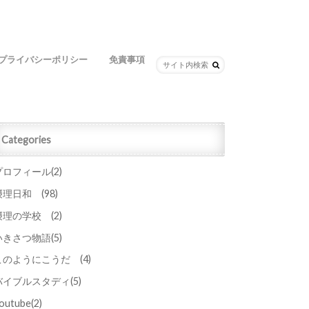
プライバシーポリシー
免責事項
Categories
プロフィール
(2)
摂理日和
(98)
摂理の学校
(2)
いきさつ物語
(5)
このようにこうだ
(4)
バイブルスタディ
(5)
outube
(2)