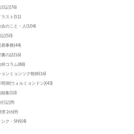
絵日記
(76)
イラスト
(51)
教会のこと・人
(104)
日記
(50)
貿易事務
(44)
聖書の話
(16)
信仰コラム
(88)
チョンミョンソク牧師
(16)
月明洞(ウォルミョンドン)
(43)
語録集
(10)
旅行記
(9)
理 2ch
(9)
リンク・SNS
(4)