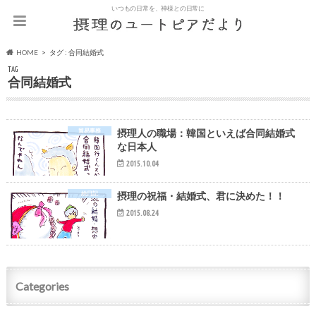
いつもの日常を、神様との日常に
HOME
タグ : 合同結婚式
TAG
合同結婚式
貿易事務
摂理人の職場：韓国といえば合同結婚式
な日本人
2015.10.04
絵日記
摂理の祝福・結婚式、君に決めた！！
2015.08.24
Categories