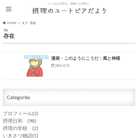
いつもの日常を、神様との日常に
HOME
タグ : 存在
TAG
存在
このようにこうだ
漫画・このようにこうだ：風と神様
2016.12.13
Categories
プロフィール
(2)
摂理日和
(98)
摂理の学校
(2)
いきさつ物語
(5)