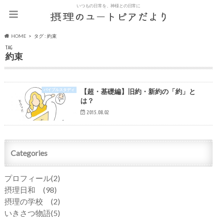
いつもの日常を、神様との日常に
HOME
タグ : 約束
TAG
約束
バイブルスタディ
【超・基礎編】旧約・新約の「約」と
は？
2015.08.02
Categories
プロフィール
(2)
摂理日和
(98)
摂理の学校
(2)
いきさつ物語
(5)