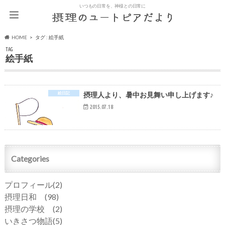
いつもの日常を、神様との日常に
HOME
タグ : 絵手紙
TAG
絵手紙
絵日記
摂理人より、暑中お見舞い申し上げます♪
2015.07.18
Categories
プロフィール
(2)
摂理日和
(98)
摂理の学校
(2)
いきさつ物語
(5)