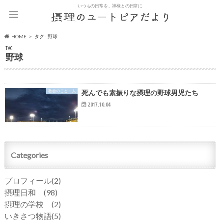
いつもの日常を、神様との日常に
HOME
タグ : 野球
TAG
野球
教会のこと・人
死んでも素振りな摂理の野球男児たち
2017.10.04
Categories
プロフィール
(2)
摂理日和
(98)
摂理の学校
(2)
いきさつ物語
(5)