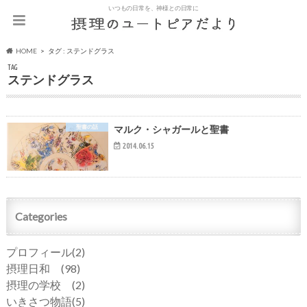
いつもの日常を、神様との日常に
HOME
タグ : ステンドグラス
TAG
ステンドグラス
聖書の話
マルク・シャガールと聖書
2014.06.15
Categories
プロフィール
(2)
摂理日和
(98)
摂理の学校
(2)
いきさつ物語
(5)