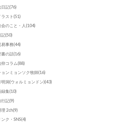
絵日記
(76)
イラスト
(51)
教会のこと・人
(104)
日記
(50)
貿易事務
(44)
聖書の話
(16)
信仰コラム
(88)
チョンミョンソク牧師
(16)
月明洞(ウォルミョンドン)
(43)
語録集
(10)
旅行記
(9)
理 2ch
(9)
リンク・SNS
(4)