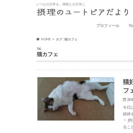
いつもの日常を、神様との日常に
プロフィール
Yo
HOME
タグ : 猫カフェ
TAG
猫カフェ
猫
教会のこと・人
フ
2014
今日
経緯
＾ 
るこ