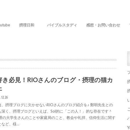
utube
摂理日和
バイブルスタディ
感想・お問い合わせ
好き必見！RIOさんのブログ・摂理の猫カ
ェ
.12.26
は、摂理ブログに欠かせないRIOさんのブログ紹介を♪ 鄭明先生との
も深く、摂理ブログといえば、Sol的に「この人！」的な存在です＾
摂理の大学生さんのことや家庭局のこと、教会や礼拝、信仰生活に関す
となど、様…
Y