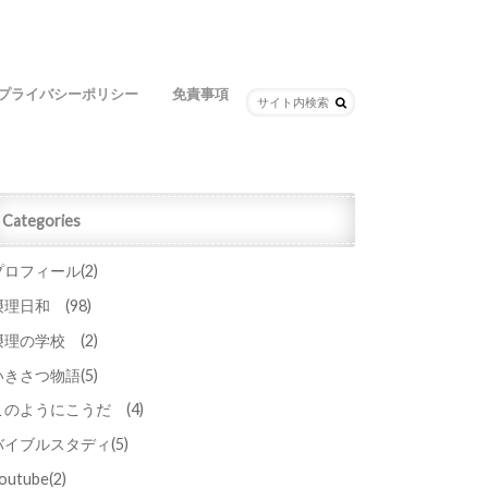
プライバシーポリシー
免責事項
Categories
プロフィール
(2)
摂理日和
(98)
摂理の学校
(2)
いきさつ物語
(5)
このようにこうだ
(4)
バイブルスタディ
(5)
outube
(2)