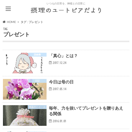
いつもの日常を、神様との日常に
HOME
タグ : プレゼント
TAG
プレゼント
語録集
「真心」とは？
2017.12.24
日記
今日は母の日
2017.05.14
教会のこと・人
毎年、力を抜いてプレゼントを贈りあえ
る関係
2016.01.01