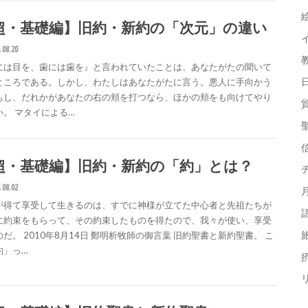
超・基礎編】旧約・新約の「次元」の違い
.08.20
には目を、歯には歯を』と言われていたことは、あなたがたの聞いて
ところである。しかし、わたしはあなたがたに言う。悪人に手向かう
もし、だれかがあなたの右の頬を打つなら、ほかの頬をも向けてやり
い。 マタイによる…
超・基礎編】旧約・新約の「約」とは？
.08.02
が得て享受して生きるのは、すでに神様が立てた中心者と先祖たちが
に約束をもらって、その約束したものを得たので、我々が使い、享受
だ。 2010年8月14日 鄭明析牧師の御言葉 旧約聖書と新約聖書。 こ
約」っ…
摂