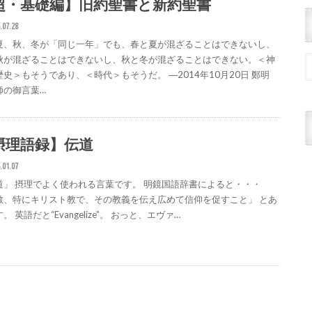
超・基礎編】旧約聖書と新約聖書
.07.28
夏、秋、冬が「同じ一年」でも、春と夏が混ざることはできないし、
秋が混ざることはできないし、秋と冬が混ざることはできない。＜神
歴史＞もそうであり、＜時代＞もそうだ。 ―2014年10月20日 鄭明
師の御言葉…
摂理語録】伝道
.01.07
道」 摂理でよく使われる言葉です。 明鏡国語辞書によると・・・
教、特にキリスト教で、その教義を伝え広めて信仰を促すこと」 とあ
。 英語だと“Evangelize”。 おっと、エヴァ…