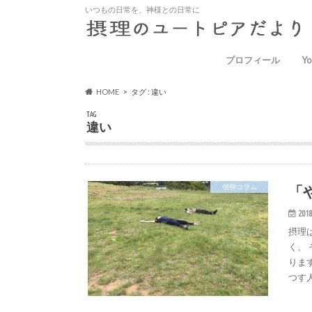
いつもの日常を、神様との日常に
プロフィール
Yo
HOME
タグ : 違い
TAG
違い
「
信仰コラム
2018
摂理
く、
りま
つす