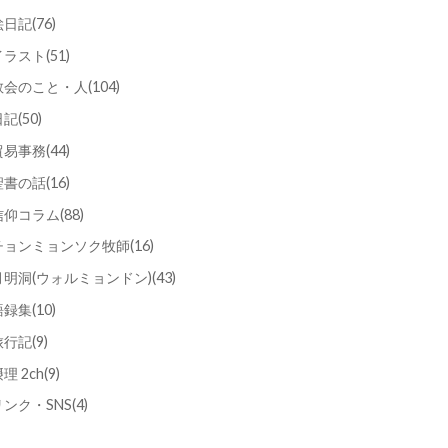
絵日記
(76)
イラスト
(51)
教会のこと・人
(104)
日記
(50)
貿易事務
(44)
聖書の話
(16)
信仰コラム
(88)
チョンミョンソク牧師
(16)
月明洞(ウォルミョンドン)
(43)
語録集
(10)
旅行記
(9)
理 2ch
(9)
リンク・SNS
(4)