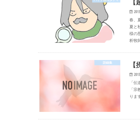
【
2015
春、
夏と
様の
析牧
【
語録集
2015
「伝
「宗
ります