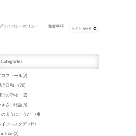
プライバシーポリシー
免責事項
Categories
プロフィール
(2)
摂理日和
(98)
摂理の学校
(2)
いきさつ物語
(5)
このようにこうだ
(4)
バイブルスタディ
(5)
outube
(2)