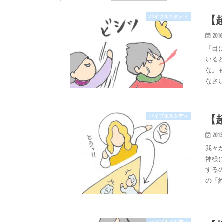
【
バイブルスタディ
2016
『目
いる
な。
なさ
【
バイブルスタディ
2015
我々
神様
するの
の「
バイブルスタディ