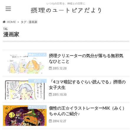
いつもの日常を、神様との日常に
HOME
タグ : 漫画家
TAG
漫画家
教会のこと・人
摂理クリエーターの気分が落ちる無邪気
なひとこと
2015.12.20
絵日記
「4コマ暗記するぐらい読んでる」摂理の
女子大生
2015.10.30
教会のこと・人
個性の王☆イラストレーターMiK（みく）
ちゃんのご紹介♪
2014.12.27