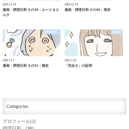
2024.12.24
2024.12.14
漫画・摂理日和 その93：ルーク＆エ
漫画・摂理日和 その92：骨折
ルサ
摂理日和
絵日記
2024.12.7
2022.5.23
漫画・摂理日和 その91：報告
「完全さ」の証明
Categories
プロフィール
(2)
摂理日和
(98)