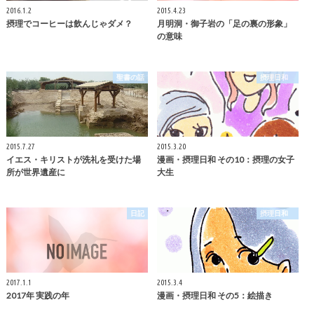
2016.1.2
2015.4.23
摂理でコーヒーは飲んじゃダメ？
月明洞・御子岩の「足の裏の形象」
の意味
聖書の話
摂理日和
2015.7.27
2015.3.20
イエス・キリストが洗礼を受けた場
漫画・摂理日和 その10：摂理の女子
所が世界遺産に
大生
日記
摂理日和
2017.1.1
2015.3.4
2017年 実践の年
漫画・摂理日和 その5：絵描き