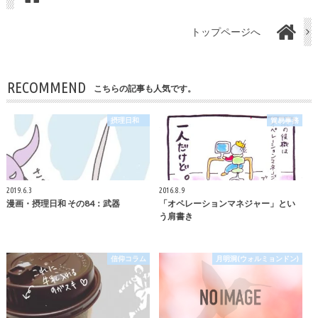
トップページへ
RECOMMEND
こちらの記事も人気です。
摂理日和
貿易事務
2019.6.3
2016.8.9
漫画・摂理日和 その84：武器
「オペレーションマネジャー」とい
う肩書き
信仰コラム
月明洞(ウォルミョンドン)