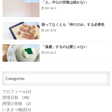
信仰コラム
「人」中心の宗教は続かない
2017.06.15
信仰コラム
困ってなくとも「神だのみ」する必要性
2017.03.07
教会のこと・人
「遠慮」するのは愛じゃない
2017.02.25
Categories
プロフィール
(2)
摂理日和
(98)
摂理の学校
(2)
いきさつ物語
(5)