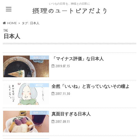
いつもの日常を、神様との日常に
HOME
タグ : 日本人
TAG
日本人
信仰コラム
「マイナス評価」な日本人
2019.07.15
絵日記
全然「いいね」と言っていないその瞳よ
2017.11.30
信仰コラム
真面目すぎる日本人
2017.09.11