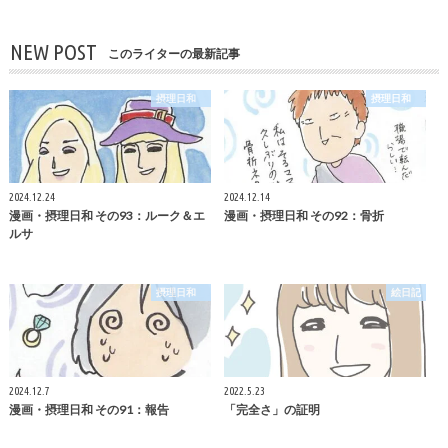
NEW POST
このライターの最新記事
摂理日和
摂理日和
2024.12.24
2024.12.14
漫画・摂理日和 その93：ルーク＆エ
漫画・摂理日和 その92：骨折
ルサ
摂理日和
絵日記
2024.12.7
2022.5.23
漫画・摂理日和 その91：報告
「完全さ」の証明