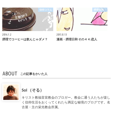
信仰コラム
摂理日和
2016.1.2
2015.8.13
摂理でコーヒーは飲んじゃダメ？
漫画・摂理日和 その４４:恋人
ABOUT
この記事をかいた人
Sol （そる）
キリスト教福音宣教会のブロガー。教会に通う人たちが楽し
く信仰生活をおくってくれたら満足な秘境のブログです。名
古屋・主の栄光教会所属。