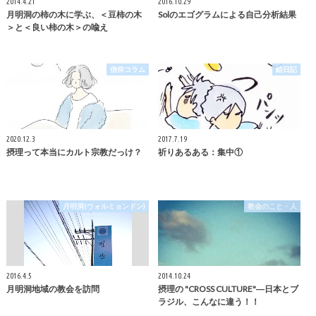
2014.4.21
2016.10.29
月明洞の柿の木に学ぶ、＜豆柿の木
Solのエゴグラムによる自己分析結果
＞と＜良い柿の木＞の喩え
信仰コラム
絵日記
2020.12.3
2017.7.19
摂理って本当にカルト宗教だっけ？
祈りあるある：集中①
月明洞(ウォルミョンドン)
教会のこと・人
2016.4.5
2014.10.24
月明洞地域の教会を訪問
摂理の "CROSS CULTURE"―日本とブ
ラジル、こんなに違う！！