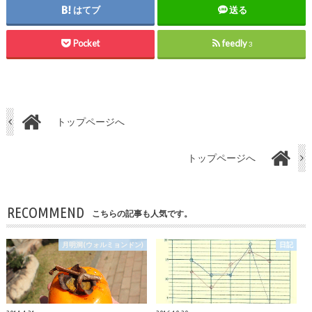
はてブ
送る
Pocket
feedly
3
トップページへ
トップページへ
RECOMMEND
こちらの記事も人気です。
月明洞(ウォルミョンドン)
日記