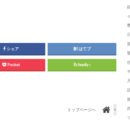
シェア
はてブ
Pocket
feedly
3
摂
トップページへ