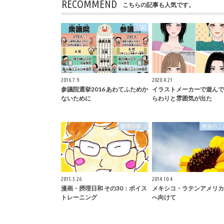
RECOMMEND
こちらの記事も人気です。
日記
2016.7.9
2020.4.21
参議院選挙2016 あわてふためか
イラストメーカーで遊んで
ないために
らわりと雰囲気が出た
摂理日和
教会のこ
2015.5.26
2014.10.4
漫画・摂理日和 その30：ボイス
メキシコ・ラテンアメリカ
トレーニング
へ向けて