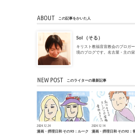
ABOUT
この記事をかいた人
Sol （そる）
キリスト教福音宣教会のブロガ
境のブログです。名古屋・主の
NEW POST
このライターの最新記事
摂理日和
摂
2024.12.24
2024.12.14
漫画・摂理日和 その93：ルーク
漫画・摂理日和 その92：