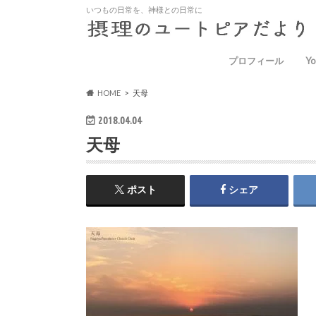
いつもの日常を、神様との日常に
プロフィール
Yo
HOME
天母
2018.04.04
天母
ポスト
シェア