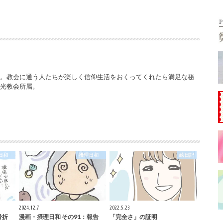
ー。教会に通う人たちが楽しく信仰生活をおくってくれたら満足な秘
栄光教会所属。
理日和
摂理日和
絵日記
2024.12.7
2022.5.23
骨折
漫画・摂理日和 その91：報告
「完全さ」の証明