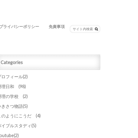
プライバシーポリシー
免責事項
Categories
プロフィール
(2)
摂理日和
(98)
摂理の学校
(2)
いきさつ物語
(5)
このようにこうだ
(4)
バイブルスタディ
(5)
outube
(2)