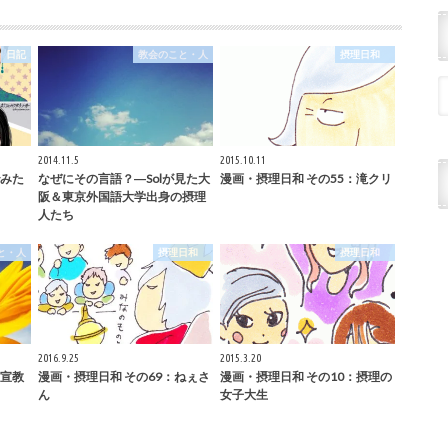
日記
教会のこと・人
摂理日和
2014.11.5
2015.10.11
みた
なぜにその言語？―Solが見た大
漫画・摂理日和 その55：滝クリ
阪＆東京外国語大学出身の摂理
人たち
と・人
摂理日和
摂理日和
2016.9.25
2015.3.20
宣教
漫画・摂理日和 その69：ねぇさ
漫画・摂理日和 その10：摂理の
ん
女子大生