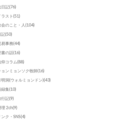
絵日記
(76)
イラスト
(51)
教会のこと・人
(104)
日記
(50)
貿易事務
(44)
聖書の話
(16)
信仰コラム
(88)
チョンミョンソク牧師
(16)
月明洞(ウォルミョンドン)
(43)
語録集
(10)
旅行記
(9)
理 2ch
(9)
リンク・SNS
(4)