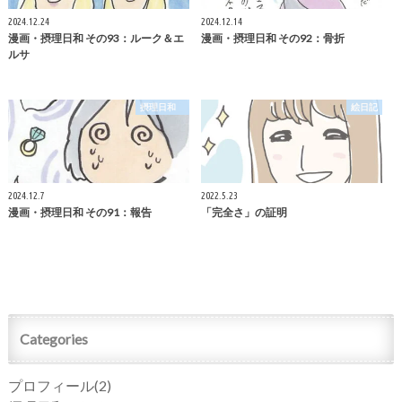
2024.12.24
2024.12.14
漫画・摂理日和 その93：ルーク＆エ
漫画・摂理日和 その92：骨折
ルサ
摂理日和
絵日記
2024.12.7
2022.5.23
漫画・摂理日和 その91：報告
「完全さ」の証明
Categories
プロフィール
(2)