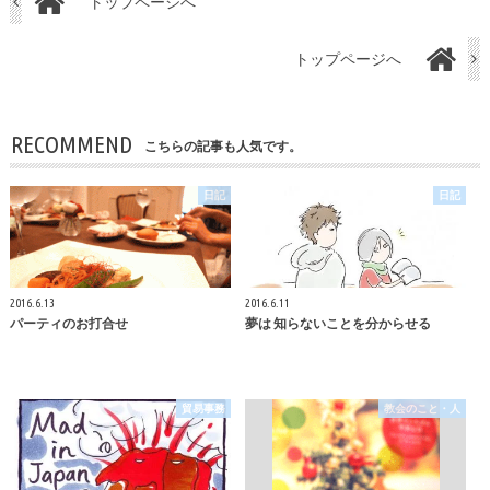
トップページへ
トップページへ
RECOMMEND
こちらの記事も人気です。
日記
日記
2016.6.13
2016.6.11
パーティのお打合せ
夢は 知らないことを分からせる
貿易事務
教会のこと・人