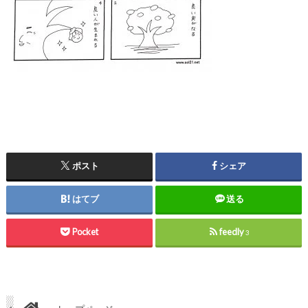
ポスト
シェア
はてブ
送る
Pocket
feedly
3