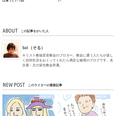
は違うという話
い
ABOUT
この記事をかいた人
Sol （そる）
キリスト教福音宣教会のブロガー。教会に通う人たちが楽し
く信仰生活をおくってくれたら満足な秘境のブログです。名
古屋・主の栄光教会所属。
NEW POST
このライターの最新記事
摂理日和
摂理日和