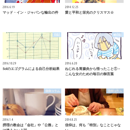
2016.6.19
2014.12.25
マッド・イン・ジャパンな輸出の件
愛と平和と栄光のクリスマス☆
日記
絵日記
2016.10.29
2016.6.20
Solのエゴグラムによる自己分析結果
ねじれる胃腸炎から悟ったこと①－
こんな女のための毎日の御言葉
信仰コラム
信仰コラム
2016.1.4
2014.8.25
摂理の教会は「会社」や「公務」と
信仰は、何も「特別」なことじゃな