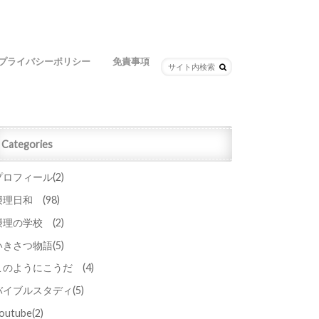
プライバシーポリシー
免責事項
Categories
プロフィール
(2)
摂理日和
(98)
摂理の学校
(2)
いきさつ物語
(5)
このようにこうだ
(4)
バイブルスタディ
(5)
outube
(2)