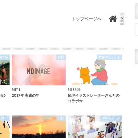
トップページへ
書の話
日記
教会のこと・人
2017.1.1
2016.9.20
母》
2017年 実践の年
摂理イラストレーターさんとの
コラボ☆
理日和
日記
プロフィール