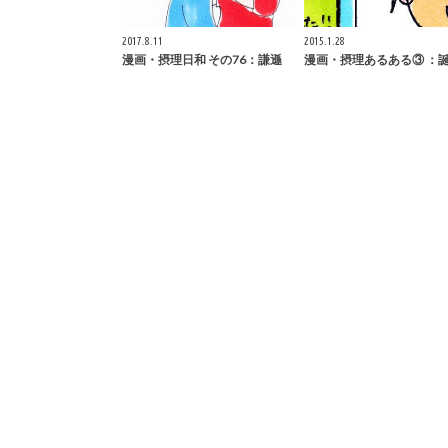
2017.8.11
2015.1.28
漫画・摂理日和 その76：謙遜
漫画・摂理あるある③ ：