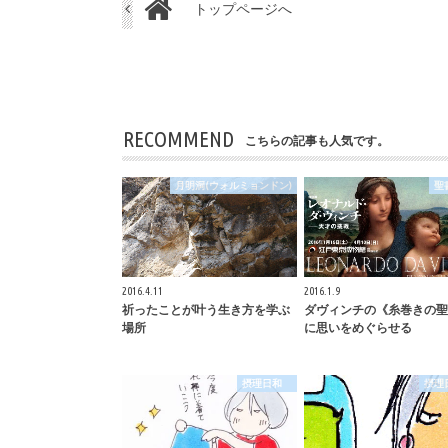
トップページへ
RECOMMEND
こちらの記事も人気です。
月明洞(ウォルミョンドン)
聖
2016.4.11
2016.1.9
祈ったことが叶う生き方を学ぶ
ダヴィンチの《糸巻きの聖
場所
に思いをめぐらせる
摂理日和
摂