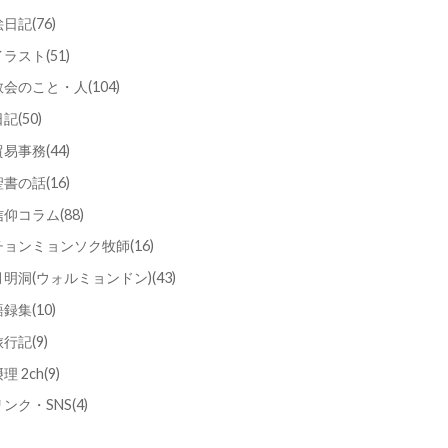
絵日記
(76)
イラスト
(51)
教会のこと・人
(104)
日記
(50)
貿易事務
(44)
聖書の話
(16)
信仰コラム
(88)
チョンミョンソク牧師
(16)
月明洞(ウォルミョンドン)
(43)
語録集
(10)
旅行記
(9)
理 2ch
(9)
リンク・SNS
(4)