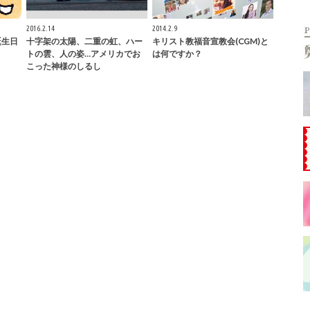
2016.2.14
2014.2.9
誕生日
十字架の太陽、二重の虹、ハー
キリスト教福音宣教会(CGM)と
トの雲、人の姿…アメリカでお
は何ですか？
こった神様のしるし