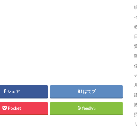
シェア
はてブ
Pocket
feedly
3
摂