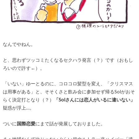
なんでやねん。
と、思わずツッコミたくなるセクハラ発言（？）です（おもし
ろいので許す←）。
「いない」ゆーとるのに、コロコロ髪型を変え、「クリスマス
は用事がある」と、そそくさと飲み会に参加せず帰るSolがおそ
らく決定打となり（？）
「Solさんには恋人がいるに違いない」
疑惑が浮上…。
ついに
国際恋愛
にまで話が発展しておりました。