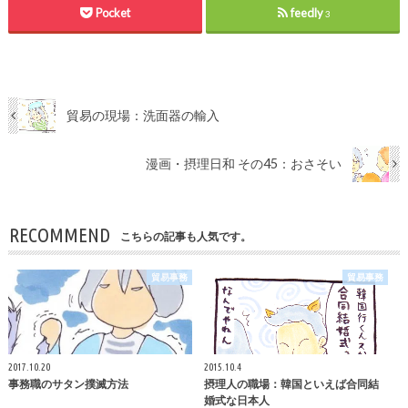
Pocket
feedly
3
貿易の現場：洗面器の輸入
漫画・摂理日和 その45：おさそい
RECOMMEND
こちらの記事も人気です。
貿易事務
貿易事務
2017.10.20
2015.10.4
事務職のサタン撲滅方法
摂理人の職場：韓国といえば合同結
婚式な日本人