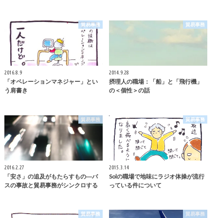
貿易事務
貿易事務
2016.8.9
2014.9.28
「オペレーションマネジャー」とい
摂理人の職場：「船」と「飛行機」
う肩書き
の＜個性＞の話
貿易事務
貿易事務
2016.2.27
2015.3.14
「安さ」の追及がもたらすもの―バ
Solの職場で地味にラジオ体操が流行
スの事故と貿易事務がシンクロする
っている件について
貿易事務
貿易事務