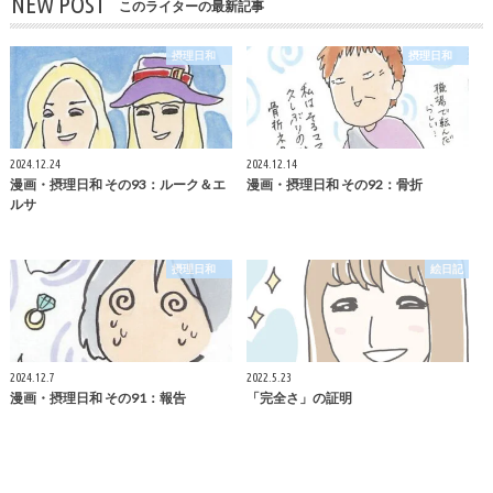
NEW POST
このライターの最新記事
摂理日和
摂理日和
2024.12.24
2024.12.14
漫画・摂理日和 その93：ルーク＆エ
漫画・摂理日和 その92：骨折
ルサ
摂理日和
絵日記
2024.12.7
2022.5.23
漫画・摂理日和 その91：報告
「完全さ」の証明