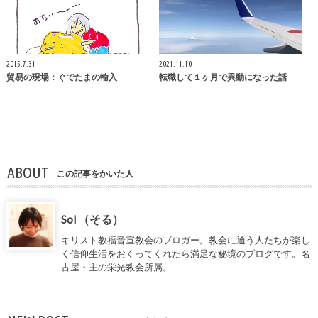
2015.7.31
2021.11.10
貿易の現場：ぐでたまの輸入
転職して１ヶ月で異動になった話
ABOUT
この記事をかいた人
Sol （そる）
キリスト教福音宣教会のブロガー。教会に通う人たちが楽し
く信仰生活をおくってくれたら満足な秘境のブログです。名
古屋・主の栄光教会所属。