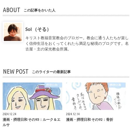
ABOUT
この記事をかいた人
Sol （そる）
キリスト教福音宣教会のブロガー。教会に通う人たちが楽し
く信仰生活をおくってくれたら満足な秘境のブログです。名
古屋・主の栄光教会所属。
NEW POST
このライターの最新記事
摂理日和
摂理日和
2024.12.24
2024.12.14
漫画・摂理日和 その93：ルーク＆エ
漫画・摂理日和 その92：骨折
ルサ