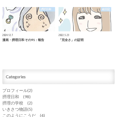
摂理日和
絵日記
2024.12.7
2022.5.23
漫画・摂理日和 その91：報告
「完全さ」の証明
Categories
プロフィール
(2)
摂理日和
(98)
摂理の学校
(2)
いきさつ物語
(5)
このようにこうだ
(4)