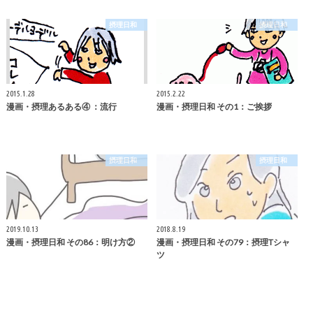
摂理日和
摂理日和
2015.1.28
2015.2.22
漫画・摂理あるある④ ：流行
漫画・摂理日和 その1：ご挨拶
摂理日和
摂理日和
2019.10.13
2018.8.19
漫画・摂理日和 その86：明け方②
漫画・摂理日和 その79：摂理Tシャ
ツ