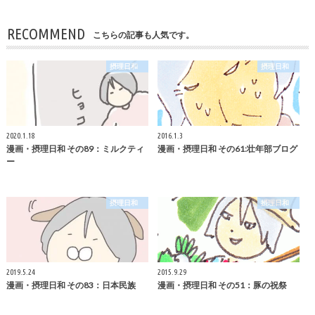
RECOMMEND
こちらの記事も人気です。
摂理日和
摂理日和
2020.1.18
2016.1.3
漫画・摂理日和 その89：ミルクティ
漫画・摂理日和 その61:壮年部ブログ
ー
摂理日和
摂理日和
2019.5.24
2015.9.29
漫画・摂理日和 その83：日本民族
漫画・摂理日和 その51：豚の祝祭