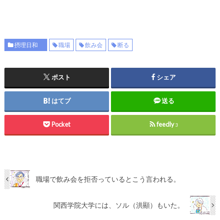
摂理日和
職場
飲み会
断る
ポスト
シェア
はてブ
送る
Pocket
feedly
3
職場で飲み会を拒否っているとこう言われる。
関西学院大学には、ソル（洪顯）もいた。