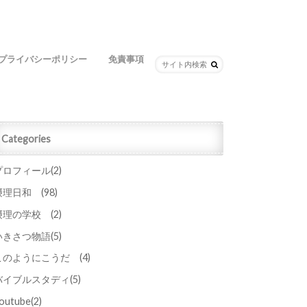
プライバシーポリシー
免責事項
Categories
プロフィール
(2)
摂理日和
(98)
摂理の学校
(2)
いきさつ物語
(5)
このようにこうだ
(4)
バイブルスタディ
(5)
outube
(2)