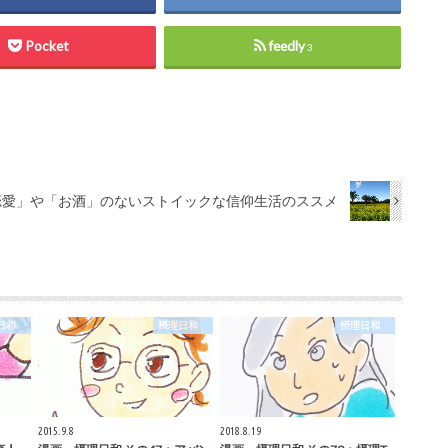
Pocket
feedly
3
恋愛」や「お酒」のないストイックな信仰生活のススメ
理日和
摂理日和
摂理日和
2015.9.8
2018.8.19