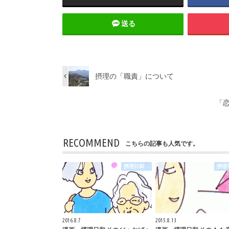
送る
摂理の「職責」について
「
RECOMMEND
こちらの記事も人気です。
摂理日和
摂
2016.8.7
2015.8.13