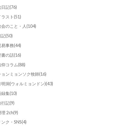
絵日記
(76)
イラスト
(51)
教会のこと・人
(104)
日記
(50)
貿易事務
(44)
聖書の話
(16)
信仰コラム
(88)
チョンミョンソク牧師
(16)
月明洞(ウォルミョンドン)
(43)
語録集
(10)
旅行記
(9)
理 2ch
(9)
リンク・SNS
(4)