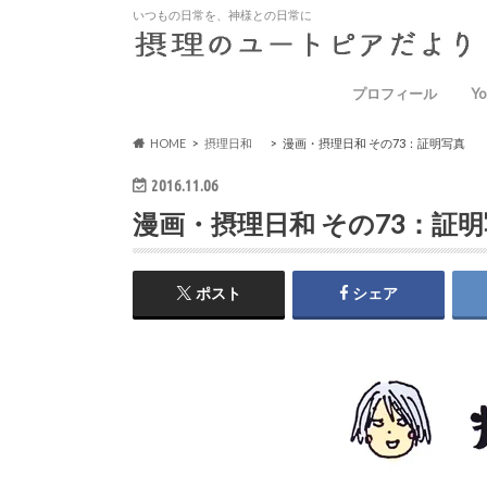
いつもの日常を、神様との日常に
プロフィール
Yo
HOME
摂理日和
漫画・摂理日和 その73：証明写真
2016.11.06
漫画・摂理日和 その73：証
ポスト
シェア