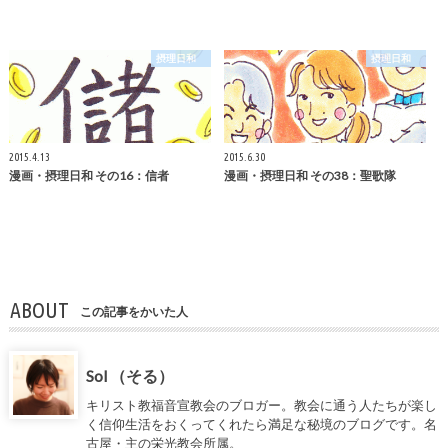
摂理日和
摂理日和
2015.4.13
2015.6.30
漫画・摂理日和 その16：信者
漫画・摂理日和 その38：聖歌隊
ABOUT
この記事をかいた人
Sol （そる）
キリスト教福音宣教会のブロガー。教会に通う人たちが楽し
く信仰生活をおくってくれたら満足な秘境のブログです。名
古屋・主の栄光教会所属。