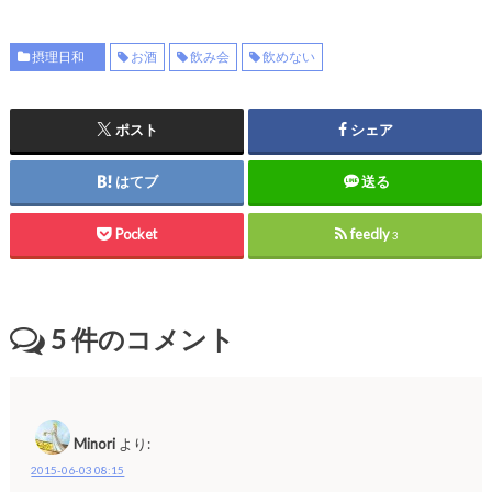
摂理日和
お酒
飲み会
飲めない
ポスト
シェア
はてブ
送る
Pocket
feedly
3
5
件のコメント
Minori
より:
2015-06-03 08:15