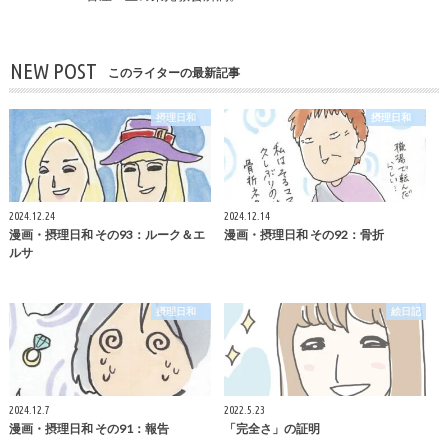
NEW POST
このライターの最新記事
摂理日和
摂理日和
2024.12.24
2024.12.14
漫画・摂理日和 その93：ルーク＆エ
漫画・摂理日和 その92：骨折
ルサ
摂理日和
絵日記
2024.12.7
2022.5.23
漫画・摂理日和 その91：報告
「完全さ」の証明