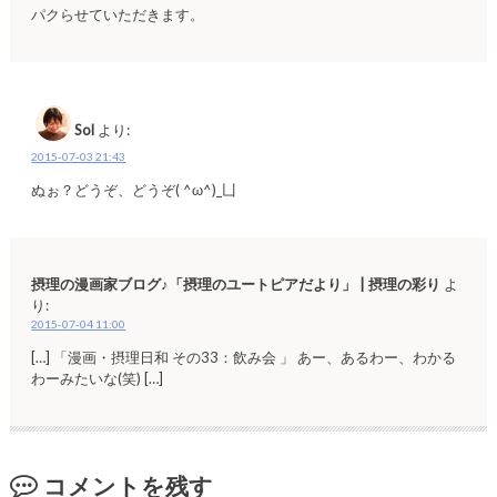
パクらせていただきます。
Sol
より:
2015-07-03 21:43
ぬぉ？どうぞ、どうぞ( ^ω^)_凵
摂理の漫画家ブログ♪「摂理のユートピアだより」 | 摂理の彩り
よ
り:
2015-07-04 11:00
[…] 「漫画・摂理日和 その33：飲み会 」 あー、あるわー、わかる
わーみたいな(笑) […]
コメントを残す