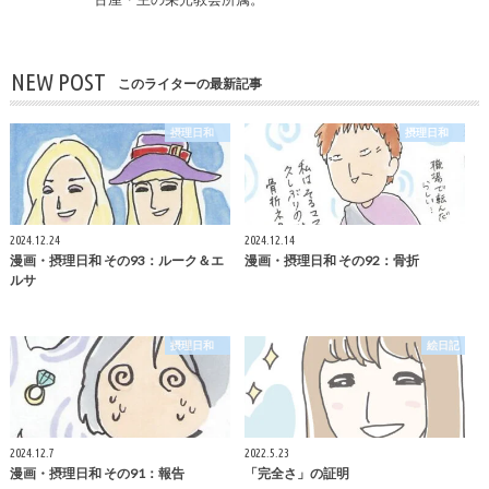
NEW POST
このライターの最新記事
摂理日和
摂理日和
2024.12.24
2024.12.14
漫画・摂理日和 その93：ルーク＆エ
漫画・摂理日和 その92：骨折
ルサ
摂理日和
絵日記
2024.12.7
2022.5.23
漫画・摂理日和 その91：報告
「完全さ」の証明