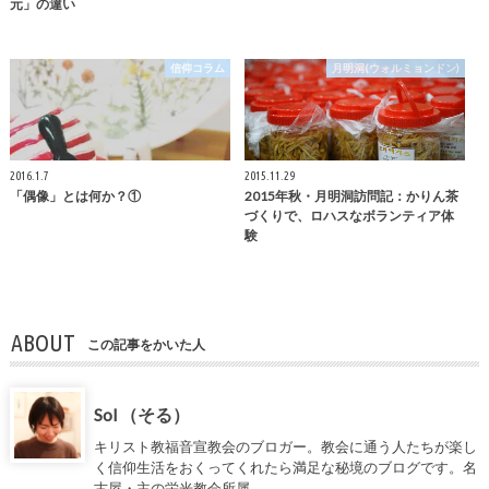
元」の違い
信仰コラム
月明洞(ウォルミョンドン)
2016.1.7
2015.11.29
「偶像」とは何か？①
2015年秋・月明洞訪問記：かりん茶
づくりで、ロハスなボランティア体
験
ABOUT
この記事をかいた人
Sol （そる）
キリスト教福音宣教会のブロガー。教会に通う人たちが楽し
く信仰生活をおくってくれたら満足な秘境のブログです。名
古屋・主の栄光教会所属。