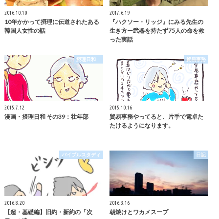
2016.10.10
2017.6.19
10年かかって摂理に伝道されたある
『ハクソー・リッジ』にみる先生の
韓国人女性の話
生き方ー武器を持たず75人の命を救
った実話
摂理日和
貿易事務
2015.7.12
2015.10.16
漫画・摂理日和 その39：壮年部
貿易事務やってると、片手で電卓た
たけるようになります。
バイブルスタディ
日記
2016.8.20
2016.3.16
【超・基礎編】旧約・新約の「次
朝焼けとワカメスープ