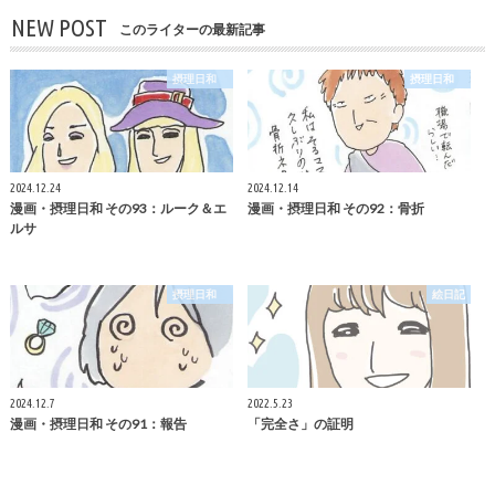
NEW POST
このライターの最新記事
摂理日和
摂理日和
2024.12.24
2024.12.14
漫画・摂理日和 その93：ルーク＆エ
漫画・摂理日和 その92：骨折
ルサ
摂理日和
絵日記
2024.12.7
2022.5.23
漫画・摂理日和 その91：報告
「完全さ」の証明