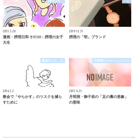
摂理日和
日記
2015.3.20
2019.12.31
漫画・摂理日和 その10：摂理の女子
摂理の「明」ブランド
大生
教会のこと・人
月明洞(ウォルミョンドン)
2016.2.2
2015.4.23
教会で「やらかす」のリスクを減ら
月明洞・御子岩の「足の裏の形象」
すために
の意味