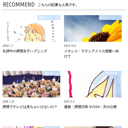
RECOMMEND
こちらの記事も人気です。
教会のこと・人
教会のこと・人
2016.1.3
2014.10.4
礼拝中の摂理女子ハプニング
メキシコ・ラテンアメリカ宣教へ向
けて
信仰コラム
摂理日和
2018.1.25
2015.5.6
摂理でテレビは見ちゃいけないの？
漫画・摂理日和 その24：天の心情