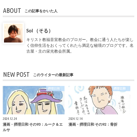
ABOUT
この記事をかいた人
Sol （そる）
キリスト教福音宣教会のブロガー。教会に通う人たちが楽し
く信仰生活をおくってくれたら満足な秘境のブログです。名
古屋・主の栄光教会所属。
NEW POST
このライターの最新記事
摂理日和
摂理日和
2024.12.24
2024.12.14
漫画・摂理日和 その93：ルーク＆エ
漫画・摂理日和 その92：骨折
ルサ