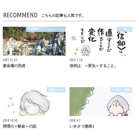
RECOMMEND
こちらの記事も人気です。
月明洞(ウォルミョンドン)
イラスト
2017.11.23
2015.7.16
宴会場の完成
信仰は、＜変化＞すること。
信仰コラム
いきさつ物語
2014.10.30
2018.4.1
摂理の＜献金＞の話
いきさつ漫画1