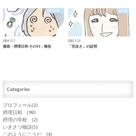
摂理日和
絵日記
2024.12.7
2022.5.23
漫画・摂理日和 その91：報告
「完全さ」の証明
Categories
プロフィール
(2)
摂理日和
(98)
摂理の学校
(2)
いきさつ物語
(5)
このようにこうだ
(4)