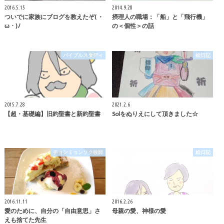
2016.5.15
2014.9.28
ついでに家族にブログを教えたぞ( ・
摂理人の職場：「船」と「飛行機」
ω・)ﾉ
の＜個性＞の話
バイブルスタディ
絵日記
2015.7.28
2021.2.6
【超・基礎編】旧約聖書と新約聖書
Solをぬりえにして頂きました☆
チョンミョンソク牧師
絵日記
2016.11.11
2016.2.26
愛のために、自分の「自由意思」さ
母親の愛、神様の愛
えも捨てた先生