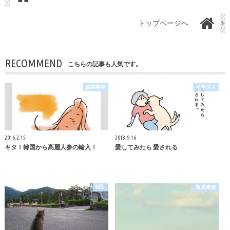
トップページへ
RECOMMEND
こちらの記事も人気です。
貿易事務
イラスト
2016.2.15
2018.9.16
キタ！韓国から高麗人参の輸入！
愛してみたら 愛される
日記
貿易事務