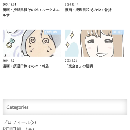
2024.12.24
2024.12.14
漫画・摂理日和 その93：ルーク＆エ
漫画・摂理日和 その92：骨折
ルサ
摂理日和
絵日記
2024.12.7
2022.5.23
漫画・摂理日和 その91：報告
「完全さ」の証明
Categories
プロフィール
(2)
摂理日和
(98)