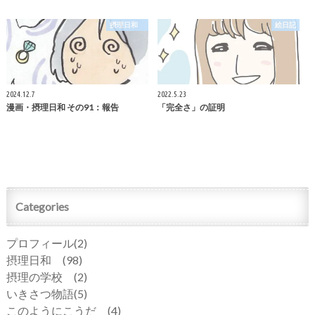
摂理日和
絵日記
2024.12.7
2022.5.23
漫画・摂理日和 その91：報告
「完全さ」の証明
Categories
プロフィール
(2)
摂理日和
(98)
摂理の学校
(2)
いきさつ物語
(5)
このようにこうだ
(4)