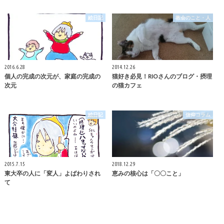
絵日記
教会のこと・人
2016.6.28
2014.12.26
個人の完成の次元が、家庭の完成の
猫好き必見！RIOさんのブログ・摂理
次元
の猫カフェ
絵日記
信仰コラム
2015.7.15
2018.12.29
東大卒の人に「変人」よばわりされ
恵みの核心は「〇〇こと」
て