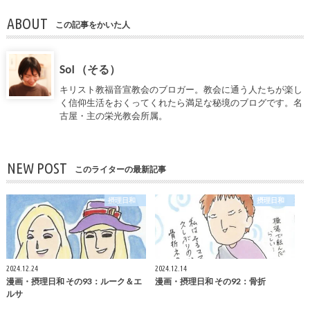
ABOUT
この記事をかいた人
Sol （そる）
キリスト教福音宣教会のブロガー。教会に通う人たちが楽し
く信仰生活をおくってくれたら満足な秘境のブログです。名
古屋・主の栄光教会所属。
NEW POST
このライターの最新記事
摂理日和
摂理日和
2024.12.24
2024.12.14
漫画・摂理日和 その93：ルーク＆エ
漫画・摂理日和 その92：骨折
ルサ