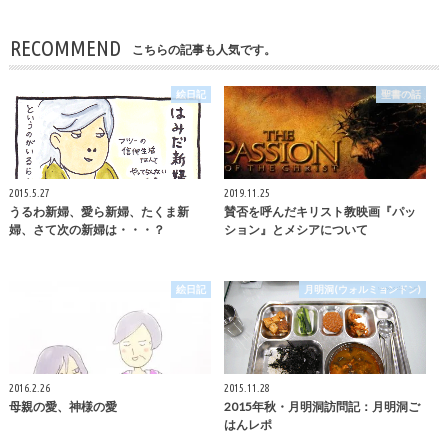
RECOMMEND
こちらの記事も人気です。
絵日記
聖書の話
2015.5.27
2019.11.25
うるわ新婦、愛ら新婦、たくま新
賛否を呼んだキリスト教映画『パッ
婦、さて次の新婦は・・・？
ション』とメシアについて
絵日記
月明洞(ウォルミョンドン)
2016.2.26
2015.11.28
母親の愛、神様の愛
2015年秋・月明洞訪問記：月明洞ご
はんレポ