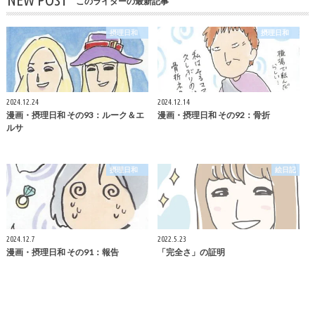
NEW POST
このライターの最新記事
摂理日和
摂理日和
2024.12.24
2024.12.14
漫画・摂理日和 その93：ルーク＆エ
漫画・摂理日和 その92：骨折
ルサ
摂理日和
絵日記
2024.12.7
2022.5.23
漫画・摂理日和 その91：報告
「完全さ」の証明