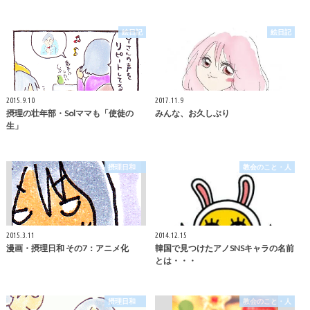
絵日記
絵日記
2015.9.10
2017.11.9
摂理の壮年部・Solママも「使徒の
みんな、お久しぶり
生」
摂理日和
教会のこと・人
2015.3.11
2014.12.15
漫画・摂理日和 その7：アニメ化
韓国で見つけたアノSNSキャラの名前
とは・・・
摂理日和
教会のこと・人