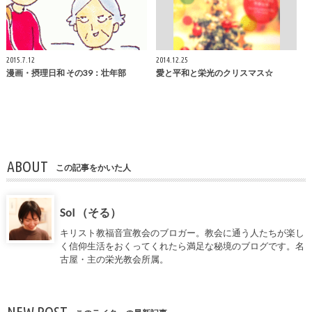
2015.7.12
2014.12.25
漫画・摂理日和 その39：壮年部
愛と平和と栄光のクリスマス☆
ABOUT
この記事をかいた人
Sol （そる）
キリスト教福音宣教会のブロガー。教会に通う人たちが楽し
く信仰生活をおくってくれたら満足な秘境のブログです。名
古屋・主の栄光教会所属。