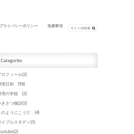
プライバシーポリシー
免責事項
Categories
プロフィール
(2)
摂理日和
(98)
摂理の学校
(2)
いきさつ物語
(5)
このようにこうだ
(4)
バイブルスタディ
(5)
outube
(2)