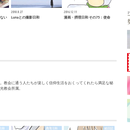
2018.8.27
2016.12.11
ない
Lunaとの撮影日和
漫画・摂理日和 その75：使命
ー。教会に通う人たちが楽しく信仰生活をおくってくれたら満足な秘
栄光教会所属。
理日和
摂理日和
絵日記