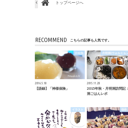
トップページへ
RECOMMEND
こちらの記事も人気です。
語録集
月明洞(ウォルミョン
2016.5.18
2015.11.28
【語録】「神様保険」
2015年秋・月明洞訪問記
洞ごはんレポ
イラスト
信仰