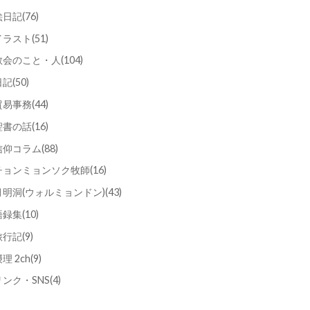
絵日記
(76)
イラスト
(51)
教会のこと・人
(104)
日記
(50)
貿易事務
(44)
聖書の話
(16)
信仰コラム
(88)
チョンミョンソク牧師
(16)
月明洞(ウォルミョンドン)
(43)
語録集
(10)
旅行記
(9)
理 2ch
(9)
リンク・SNS
(4)