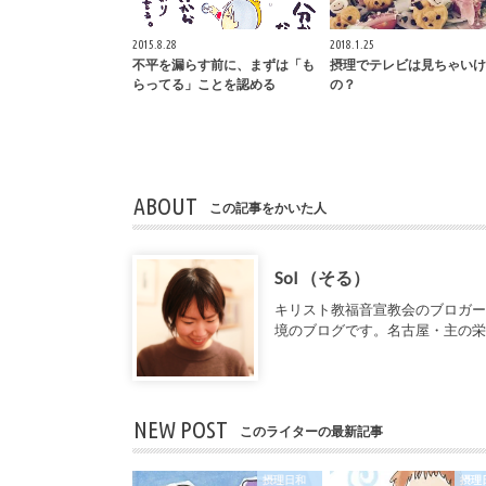
2015.8.28
2018.1.25
不平を漏らす前に、まずは「も
摂理でテレビは見ちゃいけ
らってる」ことを認める
の？
ABOUT
この記事をかいた人
Sol （そる）
キリスト教福音宣教会のブロガ
境のブログです。名古屋・主の
NEW POST
このライターの最新記事
摂理日和
摂