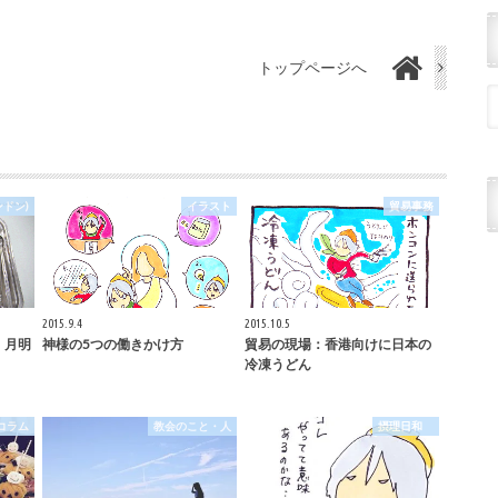
トップページへ
ドン)
イラスト
貿易事務
2015.9.4
2015.10.5
：月明
神様の5つの働きかけ方
貿易の現場：香港向けに日本の
冷凍うどん
コラム
教会のこと・人
摂理日和