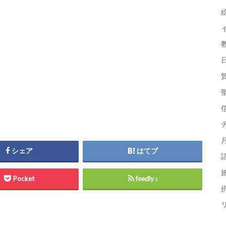
シェア
はてブ
Pocket
feedly
3
摂