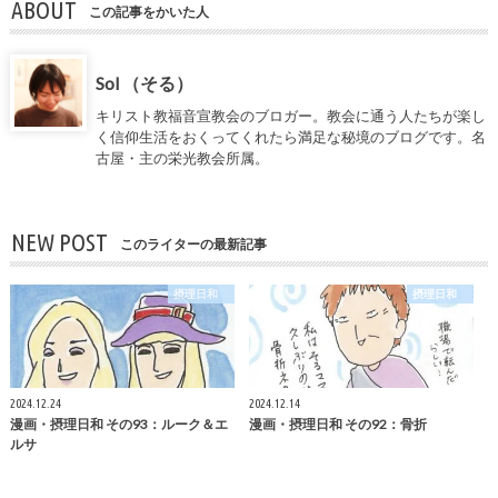
ABOUT
この記事をかいた人
Sol （そる）
キリスト教福音宣教会のブロガー。教会に通う人たちが楽し
く信仰生活をおくってくれたら満足な秘境のブログです。名
古屋・主の栄光教会所属。
NEW POST
このライターの最新記事
摂理日和
摂理日和
2024.12.24
2024.12.14
漫画・摂理日和 その93：ルーク＆エ
漫画・摂理日和 その92：骨折
ルサ