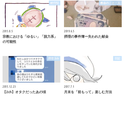
絵日記
教会のこと・人
2015.8.5
2019.6.5
宗教における「ゆるい」「脱力系」
摂理の事件簿ー失われた献金
の可能性
摂理 2ch
日記
2015.12.23
2017.7.1
【2ch】オタクだったあの頃
月末を「前もって」楽しむ方法