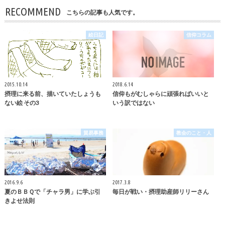
RECOMMEND
こちらの記事も人気です。
絵日記
信仰コラム
2015.10.14
2018.6.14
摂理に来る前、描いていたしょうも
信仰もがむしゃらに頑張ればいいと
ない絵 その3
いう訳ではない
貿易事務
教会のこと・人
2016.9.6
2017.3.8
夏のＢＢＱで「チャラ男」に学ぶ引
毎日が戦い・摂理助産師リリーさん
きよせ法則