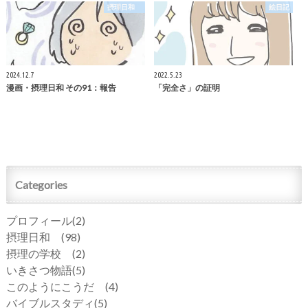
摂理日和
絵日記
2024.12.7
2022.5.23
漫画・摂理日和 その91：報告
「完全さ」の証明
Categories
プロフィール
(2)
摂理日和
(98)
摂理の学校
(2)
いきさつ物語
(5)
このようにこうだ
(4)
バイブルスタディ
(5)