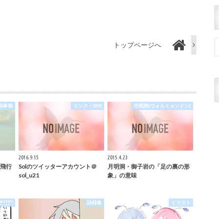
トップページへ
易事務
リンク・SNS
月明洞(ウォルミョンドン)
2016.9.15
2015.4.23
飛行
Solのツイッターアカウント＠
月明洞・御子岩の「足の裏の形
sol_u21
象」の意味
絵日記
語録集
イラスト