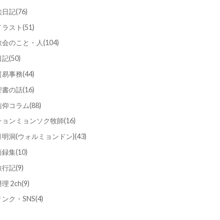
絵日記
(76)
イラスト
(51)
教会のこと・人
(104)
日記
(50)
貿易事務
(44)
聖書の話
(16)
信仰コラム
(88)
チョンミョンソク牧師
(16)
月明洞(ウォルミョンドン)
(43)
語録集
(10)
旅行記
(9)
理 2ch
(9)
リンク・SNS
(4)