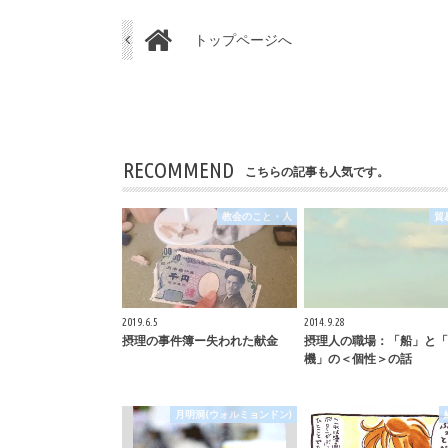
トップページへ
RECOMMEND
こちらの記事も人気です。
教会のこと・人
貿
2019.6.5
2014.9.28
摂理の事件簿ー失われた献金
摂理人の職場：「船」と「
機」の＜個性＞の話
月明洞(ウォルミョンドン)