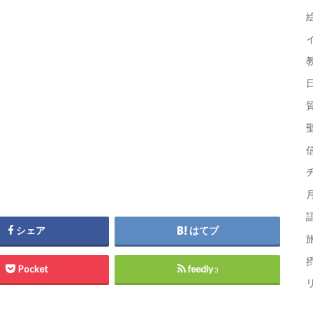
シェア
はてブ
摂
Pocket
feedly
3