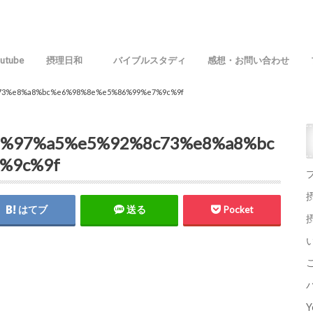
utube
摂理日和
バイブルスタディ
感想・お問い合わせ
73%e8%a8%bc%e6%98%8e%e5%86%99%e7%9c%9f
%97%a5%e5%92%8c73%e8%a8%bc
%9c%9f
はてブ
送る
Pocket
Y