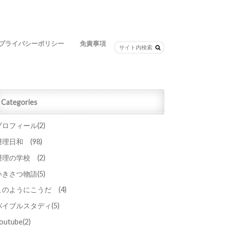
プライバシーポリシー
免責事項
Categories
プロフィール
(2)
摂理日和
(98)
摂理の学校
(2)
いきさつ物語
(5)
このようにこうだ
(4)
バイブルスタディ
(5)
outube
(2)