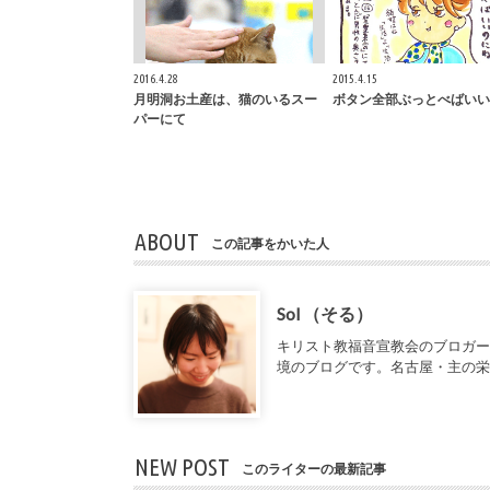
2016.4.28
2015.4.15
月明洞お土産は、猫のいるスー
ボタン全部ぶっとべばいい
パーにて
ABOUT
この記事をかいた人
Sol （そる）
キリスト教福音宣教会のブロガ
境のブログです。名古屋・主の
NEW POST
このライターの最新記事