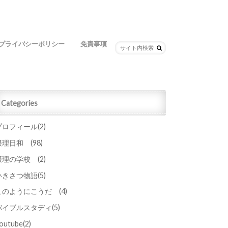
プライバシーポリシー
免責事項
Categories
プロフィール
(2)
摂理日和
(98)
摂理の学校
(2)
いきさつ物語
(5)
このようにこうだ
(4)
バイブルスタディ
(5)
outube
(2)