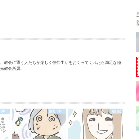
ー。教会に通う人たちが楽しく信仰生活をおくってくれたら満足な秘
栄光教会所属。
理日和
摂理日和
絵日記