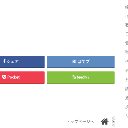
シェア
はてブ
Pocket
feedly
3
摂
トップページへ