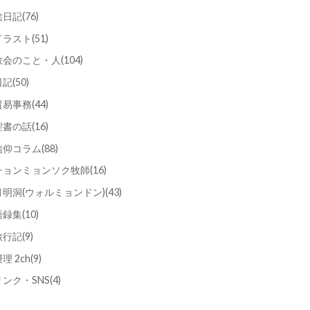
絵日記
(76)
イラスト
(51)
教会のこと・人
(104)
日記
(50)
貿易事務
(44)
聖書の話
(16)
信仰コラム
(88)
チョンミョンソク牧師
(16)
月明洞(ウォルミョンドン)
(43)
語録集
(10)
旅行記
(9)
理 2ch
(9)
リンク・SNS
(4)