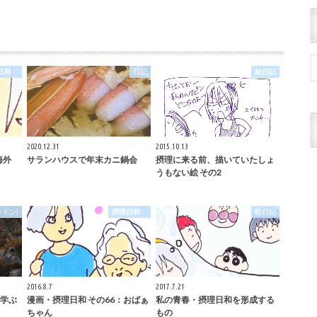
理日和
日記
絵日記
2020.12.31
2015.10.13
海外
サランハウスで年末カニ鍋会
摂理に来る前、描いていたしょ
うもない絵 その2
ドン)
摂理日和
絵日記
2016.8.7
2017.7.21
学ぶ
漫画・摂理日和 その66：おばぁ
私の青春・摂理日和を形成する
ちゃん
もの