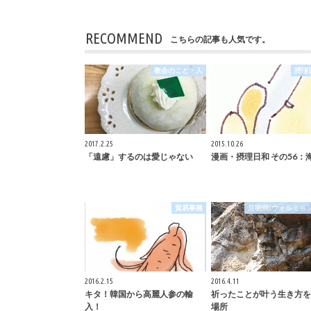
RECOMMEND
こちらの記事も人気です。
教会のこと・人
摂
2017.2.25
2015.10.26
「遠慮」するのは愛じゃない
漫画・摂理日和 その56：
貿易事務
月明洞(ウォルミョン
2016.2.15
2016.4.11
キタ！韓国から高麗人参の輸
祈ったことが叶う生き方を
入！
場所