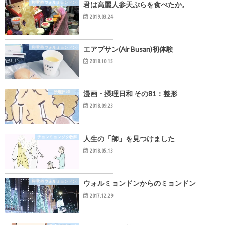
月明洞(ウォルミョンドン)
君は高麗人参天ぷらを食べたか。
2019.03.24
月明洞(ウォルミョンドン)
エアプサン(Air Busan)初体験
2018.10.15
摂理日和
漫画・摂理日和 その81：整形
2018.09.23
チョンミョンソク牧師
人生の「師」を見つけました
2018.05.13
月明洞(ウォルミョンドン)
ウォルミョンドンからのミョンドン
2017.12.29