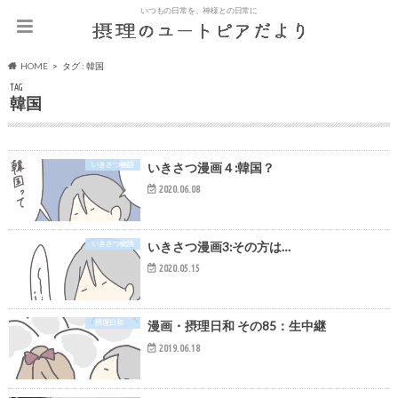
いつもの日常を、神様との日常に
HOME
タグ : 韓国
TAG
韓国
いきさつ物語
いきさつ漫画４:韓国？
2020.06.08
いきさつ物語
いきさつ漫画3:その方は…
2020.05.15
摂理日和
漫画・摂理日和 その85：生中継
2019.06.18