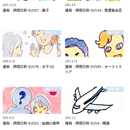
2015.10.29
2015.4.8
漫画・摂理日和 その57：親子
漫画・摂理日和 その14：聖霊集会②
摂理日和
摂理日和
2018.8.10
2015.6.19
漫画・摂理日和 その78：女子 (2)
漫画・摂理日和 その35：オーストラ
リア
摂理日和
摂理日和
2015.4.27
2015.3.2
漫画・摂理日和 その21：結婚の基準
漫画・摂理日和 その4：職場