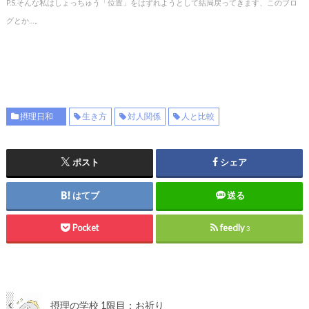
P.S.そんな私はしょっちゅう「位置」をはずれようとして結局戻ってきます、このブロ
グとか…。
摂理日和
生き方
対人関係
人と比較
ポスト
シェア
はてブ
送る
Pocket
feedly
3
摂理の学校 1限目：お祈り