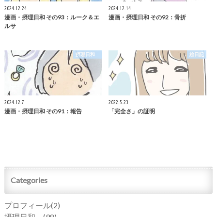
2024.12.24
2024.12.14
漫画・摂理日和 その93：ルーク＆エ
漫画・摂理日和 その92：骨折
ルサ
摂理日和
絵日記
2024.12.7
2022.5.23
漫画・摂理日和 その91：報告
「完全さ」の証明
Categories
プロフィール
(2)
摂理日和
(98)