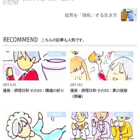
短所を「強化」する生き方
RECOMMEND
こちらの記事も人気です。
摂理日和
摂理日和
2015.4.24
2015.10.2
漫画・摂理日和 その20：職場の祈り
漫画・摂理日和 その52：豚の祝祭
（後編）
摂理日和
摂理日和