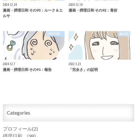
2024.12.24
2024.12.14
漫画・摂理日和 その93：ルーク＆エ
漫画・摂理日和 その92：骨折
ルサ
摂理日和
絵日記
2024.12.7
2022.5.23
漫画・摂理日和 その91：報告
「完全さ」の証明
Categories
プロフィール
(2)
摂理日和
(98)