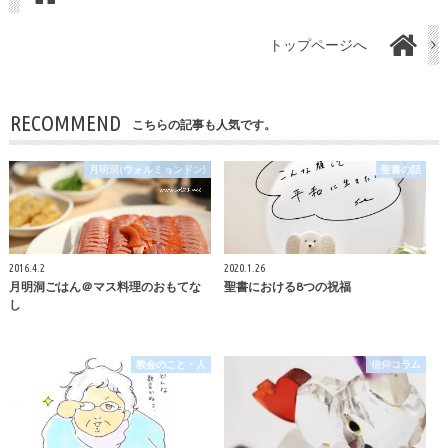
トップページへ
RECOMMEND
こちらの記事も人気です。
月明洞(ウォルミョンドン)
聖書の話
2016.4.2
2020.1.26
月明洞ごはん＠マス料理のおもてな
聖書における8つの祝福
し
教会のこと・人
信仰コラム