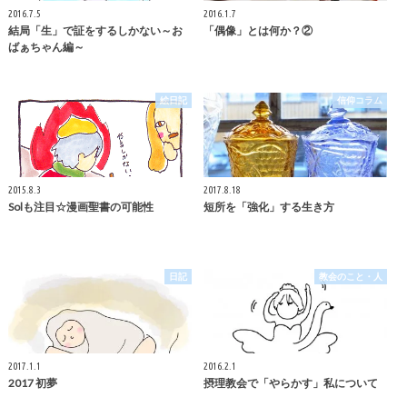
2016.7.5
2016.1.7
結局「生」で証をするしかない～お
「偶像」とは何か？②
ばぁちゃん編～
絵日記
信仰コラム
2015.8.3
2017.8.18
Solも注目☆漫画聖書の可能性
短所を「強化」する生き方
日記
教会のこと・人
2017.1.1
2016.2.1
2017 初夢
摂理教会で「やらかす」私について