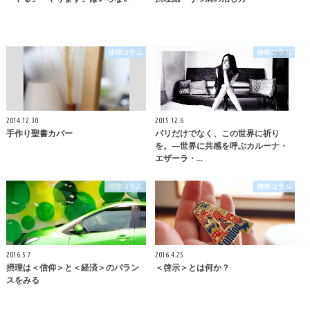
信仰コラム
信仰コラム
2014.12.30
2015.12.6
手作り聖書カバー
パリだけでなく、この世界に祈り
を。―世界に共感を呼ぶカルーナ・
エザーラ・…
信仰コラム
信仰コラム
2016.5.7
2016.4.25
摂理は＜信仰＞と＜経済＞のバラン
＜啓示＞とは何か？
スをみる