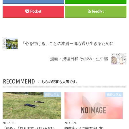
Pocket
feedly
3
「心を空ける」ことの本質ー御心通り生きるために
漫画・摂理日和 その85：生中継
RECOMMEND
こちらの記事も人気です。
信仰コラム
信仰コラム
2018.5.18
2017.3.24
「やる」「やります」はいらない
摂理流・うつ病の治し方