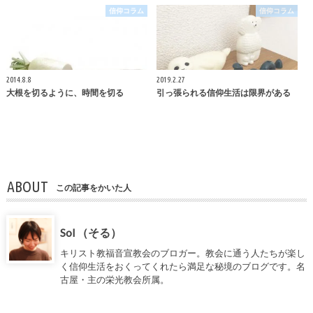
信仰コラム
信仰コラム
2014.8.8
2019.2.27
大根を切るように、時間を切る
引っ張られる信仰生活は限界がある
ABOUT
この記事をかいた人
Sol （そる）
キリスト教福音宣教会のブロガー。教会に通う人たちが楽し
く信仰生活をおくってくれたら満足な秘境のブログです。名
古屋・主の栄光教会所属。