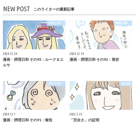
NEW POST
このライターの最新記事
摂理日和
摂理日和
2024.12.24
2024.12.14
漫画・摂理日和 その93：ルーク＆エ
漫画・摂理日和 その92：骨折
ルサ
摂理日和
絵日記
2024.12.7
2022.5.23
漫画・摂理日和 その91：報告
「完全さ」の証明