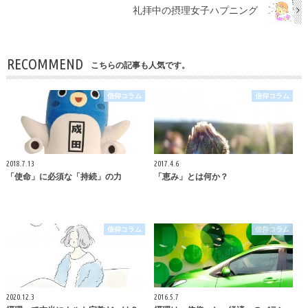
礼拝中の摂理女子ハプニング
RECOMMEND
こちらの記事も人気です。
信仰コラム
信仰コラム
2018.7.13
2017.4.6
「使命」に必須な「持続」の力
「恵み」とは何か？
信仰コラム
信仰コラム
2020.12.3
2016.5.7