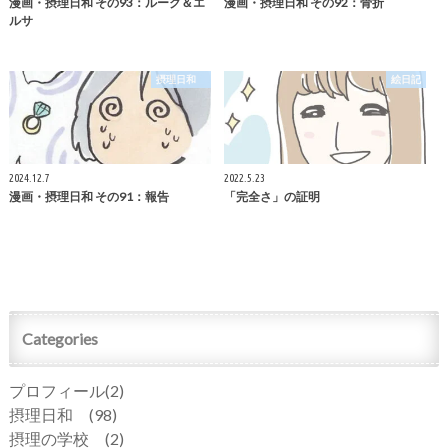
漫画・摂理日和 その93：ルーク＆エ
漫画・摂理日和 その92：骨折
ルサ
摂理日和
絵日記
2024.12.7
2022.5.23
漫画・摂理日和 その91：報告
「完全さ」の証明
Categories
プロフィール
(2)
摂理日和
(98)
摂理の学校
(2)