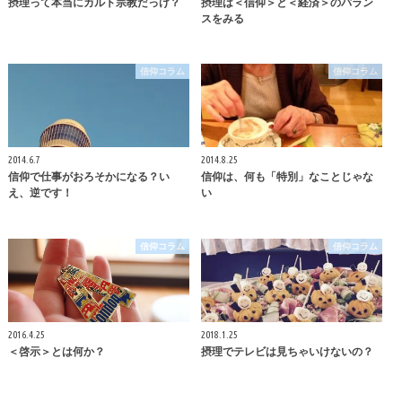
摂理って本当にカルト宗教だっけ？
摂理は＜信仰＞と＜経済＞のバラン
スをみる
信仰コラム
信仰コラム
2014.6.7
2014.8.25
信仰で仕事がおろそかになる？い
信仰は、何も「特別」なことじゃな
え、逆です！
い
信仰コラム
信仰コラム
2016.4.25
2018.1.25
＜啓示＞とは何か？
摂理でテレビは見ちゃいけないの？