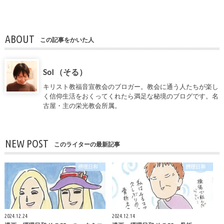
ABOUT
この記事をかいた人
Sol （そる）
キリスト教福音宣教会のブロガー。教会に通う人たちが楽し
く信仰生活をおくってくれたら満足な秘境のブログです。名
古屋・主の栄光教会所属。
NEW POST
このライターの最新記事
摂理日和
摂理日和
2024.12.24
2024.12.14