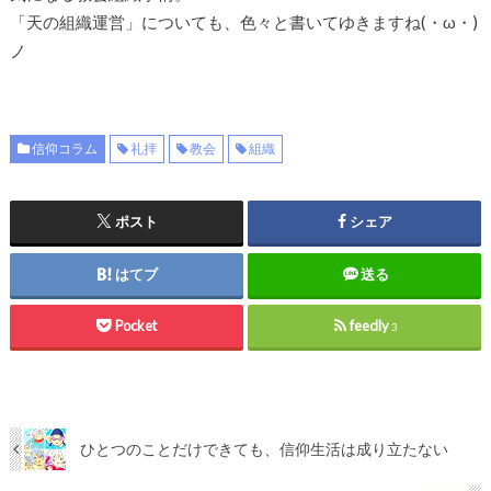
「天の組織運営」についても、色々と書いてゆきますね(・ω・)
ノ
信仰コラム
礼拝
教会
組織
ポスト
シェア
はてブ
送る
Pocket
feedly
3
ひとつのことだけできても、信仰生活は成り立たない