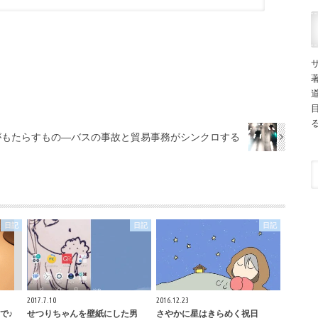
がもたらすもの―バスの事故と貿易事務がシンクロする
日記
日記
日記
2017.7.10
2016.12.23
で♪
せつりちゃんを壁紙にした男
さやかに星はきらめく祝日