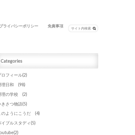
プライバシーポリシー
免責事項
Categories
プロフィール
(2)
摂理日和
(98)
摂理の学校
(2)
いきさつ物語
(5)
このようにこうだ
(4)
バイブルスタディ
(5)
outube
(2)