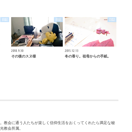
日記
日記
日記
2018.9.30
2015.12.13
その後のスヌ様
冬の香り。祖母からの手紙。
ー。教会に通う人たちが楽しく信仰生活をおくってくれたら満足な秘
栄光教会所属。