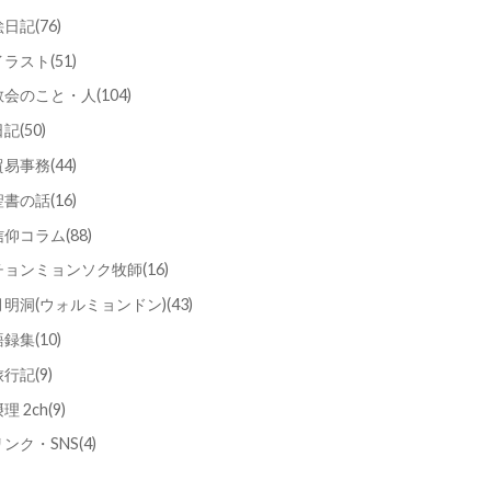
絵日記
(76)
イラスト
(51)
教会のこと・人
(104)
日記
(50)
貿易事務
(44)
聖書の話
(16)
信仰コラム
(88)
チョンミョンソク牧師
(16)
月明洞(ウォルミョンドン)
(43)
語録集
(10)
旅行記
(9)
理 2ch
(9)
リンク・SNS
(4)