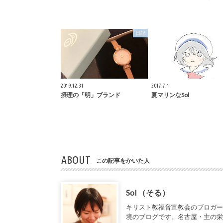
日記
2019.12.31
2017.7.1
摂理の「明」ブランド
夏マリンなSol
ABOUT
この記事をかいた人
Sol （そる）
キリスト教福音宣教会のブロガ
境のブログです。名古屋・主の