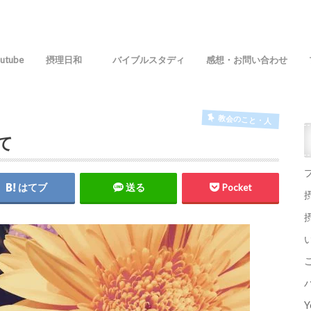
utube
摂理日和
バイブルスタディ
感想・お問い合わせ
教会のこと・人
て
はてブ
送る
Pocket
Y