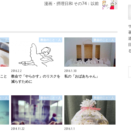
漫画・摂理日和 その74：以前
と・人
教会のこと・人
教会のこと・人
2016.2.2
2016.1.30
こと
教会で「やらかす」のリスクを
私の「おばあちゃん」
減らすために
と・人
教会のこと・人
教会のこと・人
2014.11.22
2016.1.1