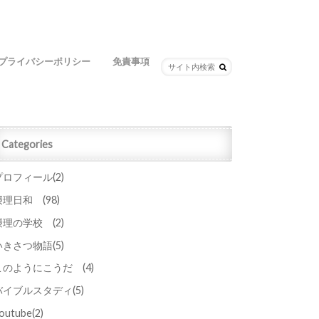
プライバシーポリシー
免責事項
Categories
プロフィール
(2)
摂理日和
(98)
摂理の学校
(2)
いきさつ物語
(5)
このようにこうだ
(4)
バイブルスタディ
(5)
outube
(2)