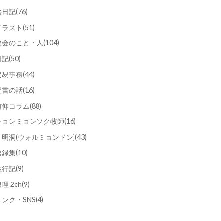
絵日記
(76)
イラスト
(51)
教会のこと・人
(104)
日記
(50)
貿易事務
(44)
聖書の話
(16)
信仰コラム
(88)
チョンミョンソク牧師
(16)
月明洞(ウォルミョンドン)
(43)
語録集
(10)
旅行記
(9)
理 2ch
(9)
リンク・SNS
(4)