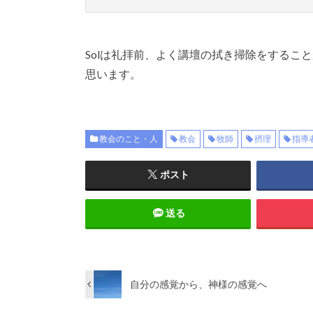
Solは礼拝前、よく講壇の拭き掃除をするこ
思います。
教会のこと・人
教会
牧師
摂理
指導
ポスト
送る
自分の感覚から、神様の感覚へ