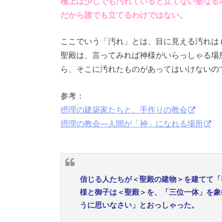
檀上は少しでも汚れていると立てない聖なる
だから誰でも立てるわけではない。
ここでいう「汚れ」とは、目に見える汚れは
聖殿は、言ってみれば神様がいらっしゃる場
ら、そこに汚れたものがあってはいけないの
参考：
摂理の建築家たちと、手作りの教会
摂理の教会―人間が「神」になれる場所
信じる人たちが＜聖殿の建物＞を建てて「
様と御子は＜聖殿＞を、「三位一体」を象
うに思いなさい」とおっしゃった。