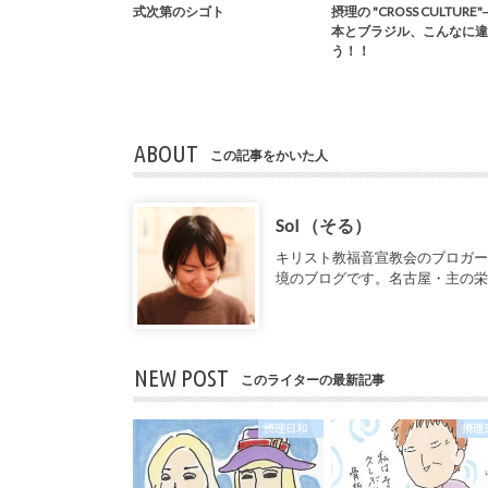
式次第のシゴト
摂理の "CROSS CULTURE
本とブラジル、こんなに違
う！！
ABOUT
この記事をかいた人
Sol （そる）
キリスト教福音宣教会のブロガ
境のブログです。名古屋・主の
NEW POST
このライターの最新記事
摂理日和
摂