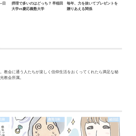
"―日
摂理で多いのはどっち？ 早稲田
毎年、力を抜いてプレゼントを
大学vs慶応義塾大学
贈りあえる関係
ー。教会に通う人たちが楽しく信仰生活をおくってくれたら満足な秘
栄光教会所属。
理日和
摂理日和
絵日記