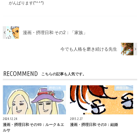
がんばります(*^^*)
漫画・摂理日和 その2：「家族」
今でも人格を磨き続ける先生
RECOMMEND
こちらの記事も人気です。
摂理日和
摂理日和
2024.12.24
2015.2.27
漫画・摂理日和 その93：ルーク＆エ
漫画・摂理日和 その3：結婚
ルサ