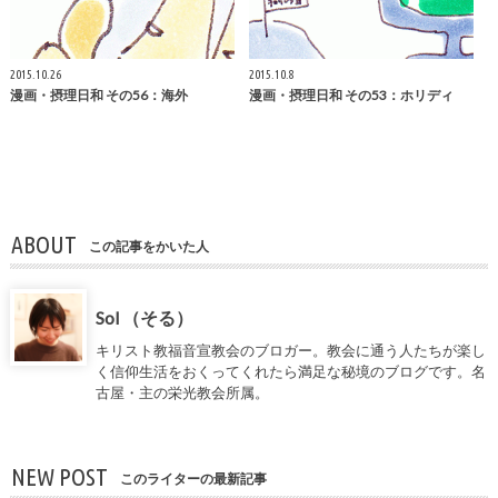
2015.10.26
2015.10.8
漫画・摂理日和 その56：海外
漫画・摂理日和 その53：ホリディ
ABOUT
この記事をかいた人
Sol （そる）
キリスト教福音宣教会のブロガー。教会に通う人たちが楽し
く信仰生活をおくってくれたら満足な秘境のブログです。名
古屋・主の栄光教会所属。
NEW POST
このライターの最新記事