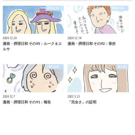
摂理日和
摂理日和
2024.12.24
2024.12.14
漫画・摂理日和 その93：ルーク＆エ
漫画・摂理日和 その92：骨折
ルサ
摂理日和
絵日記
2024.12.7
2022.5.23
漫画・摂理日和 その91：報告
「完全さ」の証明